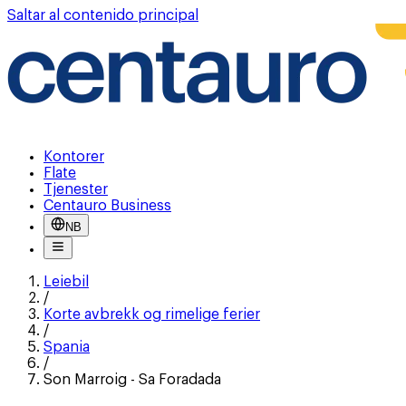
Saltar al contenido principal
Kontorer
Flate
Tjenester
Centauro Business
NB
Leiebil
/
Korte avbrekk og rimelige ferier
/
Spania
/
Son Marroig - Sa Foradada