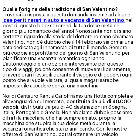
Qual è l'origine della tradizione di San Valentino?
Troverai la risposta a questa domanda insieme ad alcune
idee per itinerari in auto e vacanze di San Valentino
nel
post di questo blog: sorprendi la tua dolce metà nel
giorno più romantico dell'anno! Nonostante non ci siano
certezze riguardo alla storia del dottore romano chiamato
Valentino, non c'è dubbio che il 14 febbraio sia ormai una
data dedicata agli innamorati di tutto il mondo. Sempre
più coppie approfittano del giorno di San Valentino per
pianificare una vacanza romantica ogni anno.
L'autonoleggio è un'opzione interessante per questo
tipo di viaggi, poiché consente di muoversi liberamente,
di avere orari flessibili durante il viaggio e di godersi ogni
posto che si vuole visitare, al quale magari sarebbe
impossibile accedere senza una macchina.
Noi di Centauro Rent a Car offriamo una flotta completa e
all'avanguardia sul mercato,
costituita da più di 40.000
veicoli
, distribuiti tra più di 40 destinazioni in Spagna,
Italia, Portogallo e Grecia. Non abbiamo dubbi: possiamo
offrirti la macchina che hai sempre amato, proprio la
macchina che stupirà la tua dolce metà durante la
vacanza romantica che stai pianificando. Con le nostre
offerte di San Valentino, potrai ottenere un veicolo