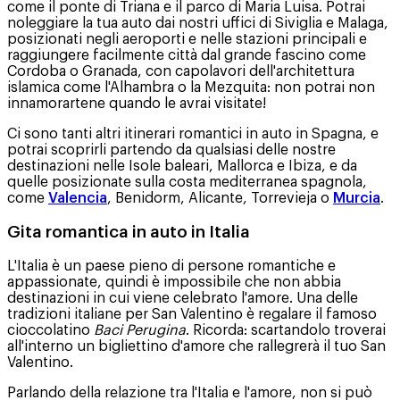
come il ponte di Triana e il parco di Maria Luisa. Potrai
noleggiare la tua auto dai nostri uffici di Siviglia e Malaga,
posizionati negli aeroporti e nelle stazioni principali e
raggiungere facilmente città dal grande fascino come
Cordoba o Granada, con capolavori dell'architettura
islamica come l'Alhambra o la Mezquita: non potrai non
innamorartene quando le avrai visitate!
Ci sono tanti altri itinerari romantici in auto in Spagna, e
potrai scoprirli partendo da qualsiasi delle nostre
destinazioni nelle Isole baleari, Mallorca e Ibiza, e da
quelle posizionate sulla costa mediterranea spagnola,
come
Valencia
, Benidorm, Alicante, Torrevieja o
Murcia
.
Gita romantica in auto in Italia
L'Italia è un paese pieno di persone romantiche e
appassionate, quindi è impossibile che non abbia
destinazioni in cui viene celebrato l'amore. Una delle
tradizioni italiane per San Valentino è regalare il famoso
cioccolatino
Baci Perugina
. Ricorda: scartandolo troverai
all'interno un bigliettino d'amore che rallegrerà il tuo San
Valentino.
Parlando della relazione tra l'Italia e l'amore, non si può