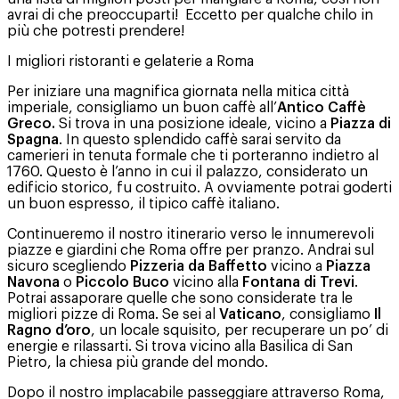
avrai di che preoccuparti! Eccetto per qualche chilo in
più che potresti prendere!
I migliori ristoranti e gelaterie a Roma
Per iniziare una magnifica giornata nella mitica città
imperiale, consigliamo un buon caffè all’
Antico Caffè
Greco.
Si trova in una posizione ideale, vicino a
Piazza di
Spagna
. In questo splendido caffè sarai servito da
camerieri in tenuta formale che ti porteranno indietro al
1760. Questo è l’anno in cui il palazzo, considerato un
edificio storico, fu costruito. A ovviamente potrai goderti
un buon espresso, il tipico caffè italiano.
Continueremo il nostro itinerario verso le innumerevoli
piazze e giardini che Roma offre per pranzo. Andrai sul
sicuro scegliendo
Pizzeria da Baffetto
vicino a
Piazza
Navona
o
Piccolo Buco
vicino alla
Fontana di Trevi
.
Potrai assaporare quelle che sono considerate tra le
migliori pizze di Roma. Se sei al
Vaticano
, consigliamo
Il
Ragno d’oro
, un locale squisito, per recuperare un po’ di
energie e rilassarti. Si trova vicino alla Basilica di San
Pietro, la chiesa più grande del mondo.
Dopo il nostro implacabile passeggiare attraverso Roma,