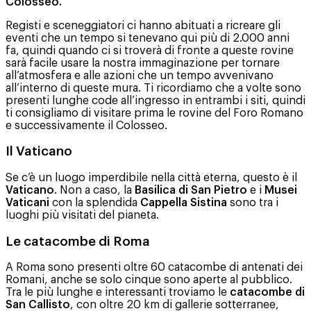
Colosseo.
Registi e sceneggiatori ci hanno abituati a ricreare gli
eventi che un tempo si tenevano qui più di 2.000 anni
fa, quindi quando ci si troverà di fronte a queste rovine
sarà facile usare la nostra immaginazione per tornare
all’atmosfera e alle azioni che un tempo avvenivano
all’interno di queste mura. Ti ricordiamo che a volte sono
presenti lunghe code all’ingresso in entrambi i siti, quindi
ti consigliamo di visitare prima le rovine del Foro Romano
e successivamente il Colosseo.
Il Vaticano
Se c’è un luogo imperdibile nella città eterna, questo è il
Vaticano
. Non a caso, la
Basilica di San Pietro
e i
Musei
Vaticani
con la splendida
Cappella Sistina
sono tra i
luoghi più visitati del pianeta.
Le catacombe di Roma
A Roma sono presenti oltre 60 catacombe di antenati dei
Romani, anche se solo cinque sono aperte al pubblico.
Tra le più lunghe e interessanti troviamo le
catacombe di
San Callisto
, con oltre 20 km di gallerie sotterranee,