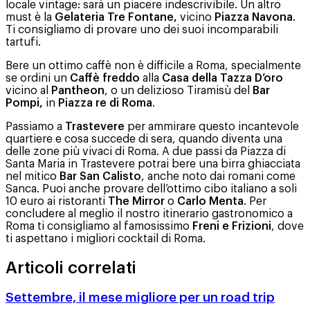
locale vintage: sarà un piacere indescrivibile. Un altro
must è la
Gelateria Tre Fontane,
vicino
Piazza Navona
.
Ti consigliamo di provare uno dei suoi incomparabili
tartufi.
Bere un ottimo caffè non è difficile a Roma, specialmente
se ordini un
Caffè freddo
alla
Casa della Tazza D’oro
vicino al
Pantheon
, o un delizioso Tiramisù del
Bar
Pompi,
in
Piazza re di Roma
.
Passiamo a
Trastevere
per ammirare questo incantevole
quartiere e cosa succede di sera, quando diventa una
delle zone più vivaci di Roma. A due passi da Piazza di
Santa Maria in Trastevere potrai bere una birra ghiacciata
nel mitico
Bar San Calisto
, anche noto dai romani come
Sanca. Puoi anche provare dell’ottimo cibo italiano a soli
10 euro ai ristoranti
The Mirror
o
Carlo Menta
. Per
concludere al meglio il nostro itinerario gastronomico a
Roma ti consigliamo al famosissimo
Freni e Frizioni
, dove
ti aspettano i migliori cocktail di Roma.
Articoli correlati
Settembre, il mese migliore per un road trip