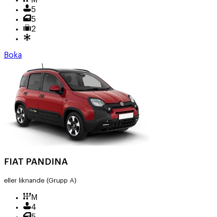
M
5
5
2
Boka
FIAT PANDINA
eller liknande
(Grupp A)
M
4
5