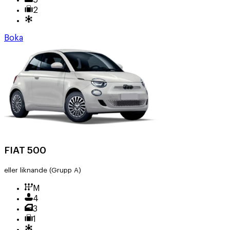
2
Boka
FIAT 500
eller liknande
(Grupp A)
M
4
3
1