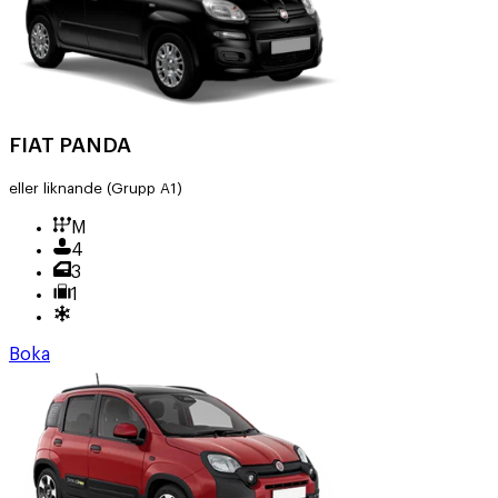
FIAT PANDA
eller liknande
(Grupp A1)
M
4
3
1
Boka