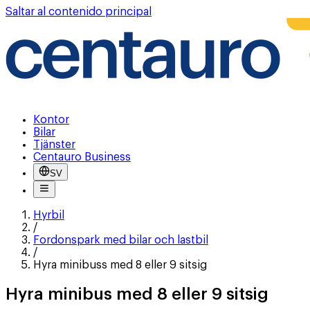
Saltar al contenido principal
Kontor
Bilar
Tjänster
Centauro Business
SV
Hyrbil
/
Fordonspark med bilar och lastbil
/
Hyra minibuss med 8 eller 9 sitsig
Hyra minibus med 8 eller 9 sitsig