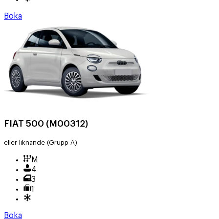
Boka
FIAT 500 (M00312)
eller liknande
(Grupp A)
M
4
3
1
Boka