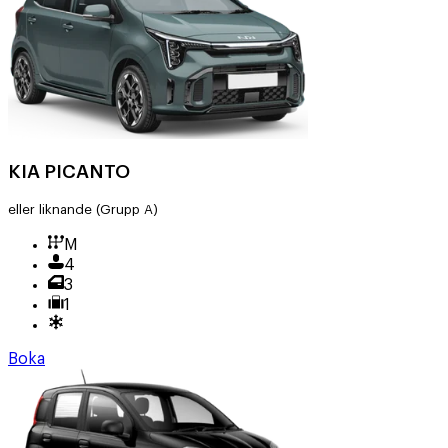
KIA PICANTO
eller liknande
(Grupp A)
M
4
3
1
Boka