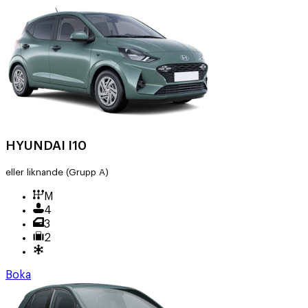
HYUNDAI I10
eller liknande
(Grupp A)
M
4
3
2
Boka