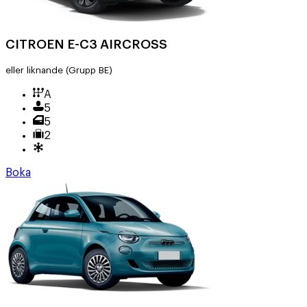
CITROEN E-C3 AIRCROSS
eller liknande
(Grupp BE)
A
5
5
2
Boka