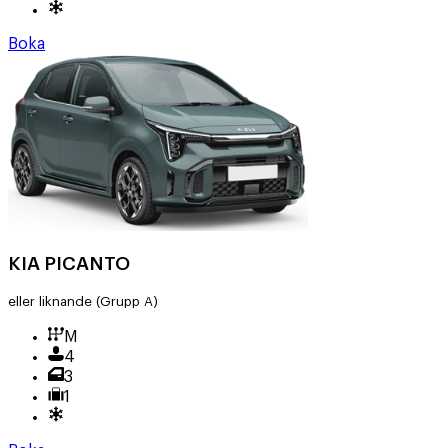
Boka
KIA PICANTO
eller liknande
(Grupp A)
M
4
3
1