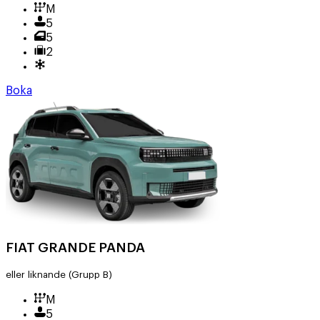
M
5
5
2
Boka
FIAT GRANDE PANDA
eller liknande
(Grupp B)
M
5