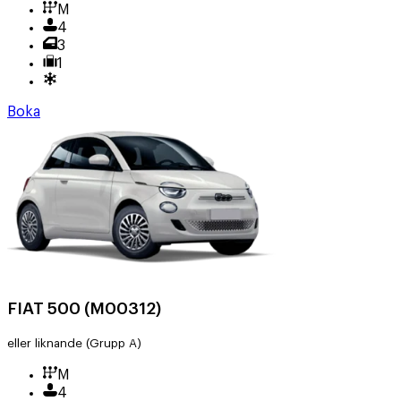
M
4
3
1
Boka
FIAT 500 (M00312)
eller liknande
(Grupp A)
M
4