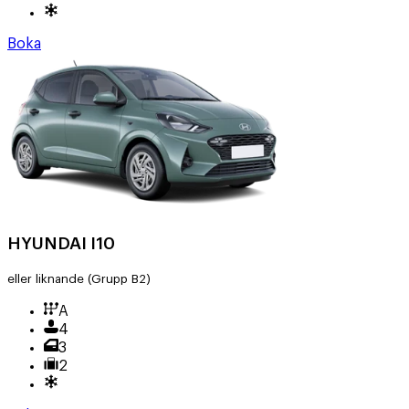
Boka
HYUNDAI I10
eller liknande
(Grupp B2)
A
4
3
2