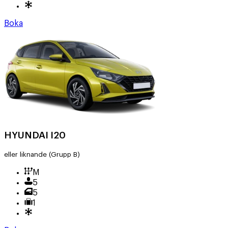
Boka
HYUNDAI I20
eller liknande
(Grupp B)
M
5
5
1