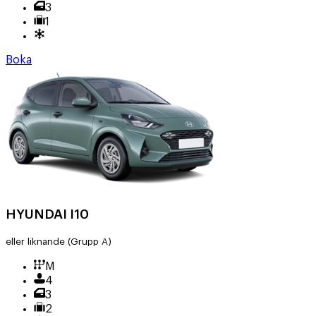
3
1
Boka
HYUNDAI I10
eller liknande
(Grupp A)
M
4
3
2