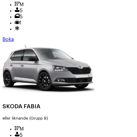
M
5
5
1
Boka
SKODA FABIA
eller liknande
(Grupp B)
M
5