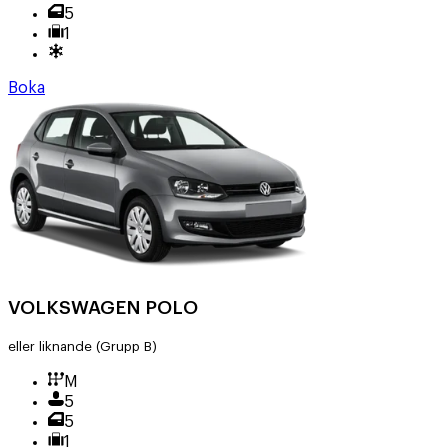
5
1
Boka
VOLKSWAGEN POLO
eller liknande
(Grupp B)
M
5
5
1