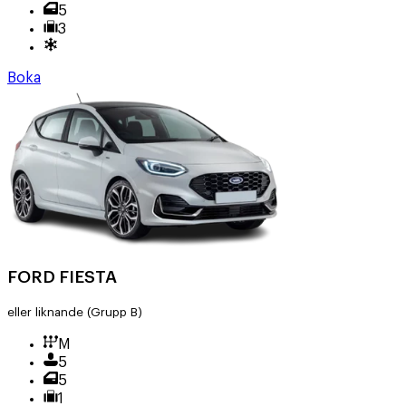
5
3
Boka
FORD FIESTA
eller liknande
(Grupp B)
M
5
5
1