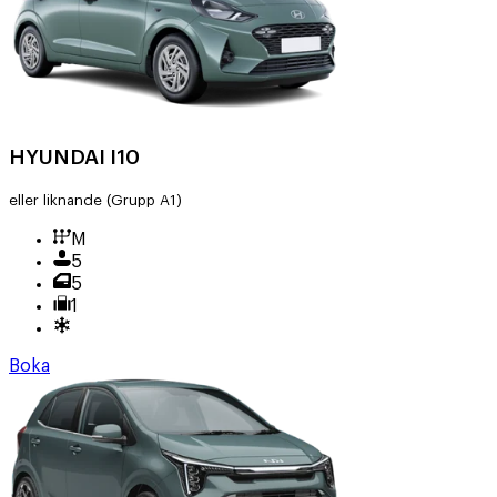
HYUNDAI I10
eller liknande
(Grupp A1)
M
5
5
1
Boka