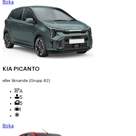
Boka
KIA PICANTO
eller liknande
(Grupp B2)
A
5
5
1
Boka