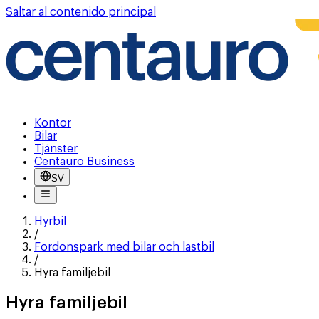
Saltar al contenido principal
Kontor
Bilar
Tjänster
Centauro Business
SV
Hyrbil
/
Fordonspark med bilar och lastbil
/
Hyra familjebil
Hyra familjebil