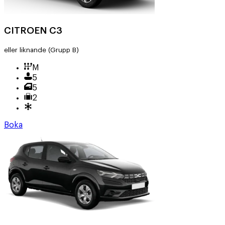
CITROEN C3
eller liknande
(Grupp B)
M
5
5
2
Boka