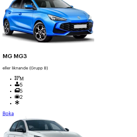
MG MG3
eller liknande
(Grupp B)
M
5
5
2
Boka