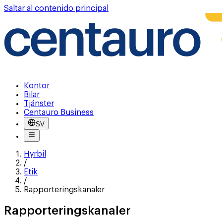
Saltar al contenido principal
Kontor
Bilar
Tjänster
Centauro Business
SV
Hyrbil
/
Etik
/
Rapporteringskanaler
Rapporteringskanaler