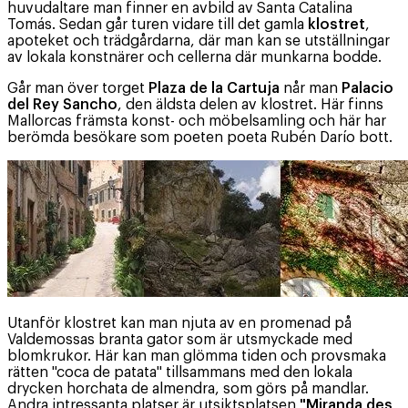
huvudaltare man finner en avbild av Santa Catalina
Tomás. Sedan går turen vidare till det gamla
klostret
,
apoteket och trädgårdarna, där man kan se utställningar
av lokala konstnärer och cellerna där munkarna bodde.
Går man över torget
Plaza de la Cartuja
når man
Palacio
del Rey Sancho
, den äldsta delen av klostret. Här finns
Mallorcas främsta konst- och möbelsamling och här har
berömda besökare som poeten poeta Rubén Darío bott.
Utanför klostret kan man njuta av en promenad på
Valdemossas branta gator som är utsmyckade med
blomkrukor. Här kan man glömma tiden och provsmaka
rätten "coca de patata" tillsammans med den lokala
drycken horchata de almendra, som görs på mandlar.
Andra intressanta platser är utsiktsplatsen
"Miranda des