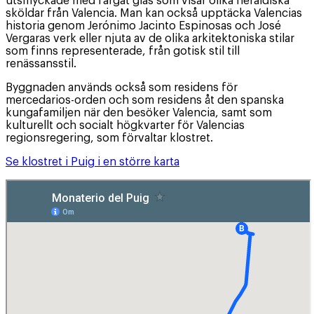
utsmyckade med färgat glas som visar olika heraldiska
sköldar från Valencia. Man kan också upptäcka Valencias
historia genom Jerónimo Jacinto Espinosas och José
Vergaras verk eller njuta av de olika arkitektoniska stilar
som finns representerade, från gotisk stil till
renässansstil.
Byggnaden används också som residens för
mercedarios-orden och som residens åt den spanska
kungafamiljen när den besöker Valencia, samt som
kulturellt och socialt högkvarter för Valencias
regionsregering, som förvaltar klostret.
Se klostret i Puig i en större karta