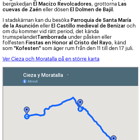
bergskedjan
El Macizo Revolcadores
, grottorna
Las
cuevas de Zaén
eller dösen
El Dolmen de Bajil
.
I stadskärnan kan du besöka
Parroquia de Santa María
de la Asunción
eller
El Castillo medieval de Benizar
och
om du kommer vid rätt period, det kända
trumspelandet
Tamborrada
under påsken eller
folfesten
Fiestas en Honor al Cristo del Rayo
, känd
som
"Kofesten"
som äger rum från den 11 till den 17 juli.
Ver Cieza och Moratalla på en större karta