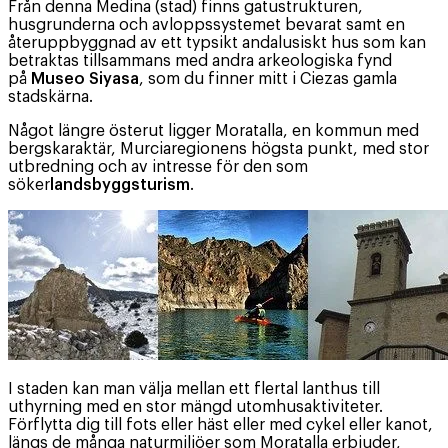
Från denna Medina (stad) finns gatustrukturen,
husgrunderna och avloppssystemet bevarat samt en
återuppbyggnad av ett typsikt andalusiskt hus som kan
betraktas tillsammans med andra arkeologiska fynd
på
Museo Siyasa
, som du finner mitt i Ciezas gamla
stadskärna.
Något längre österut ligger Moratalla, en kommun med
bergskaraktär, Murciaregionens högsta punkt, med stor
utbredning och av intresse för den som
söker
landsbyggsturism
.
I staden kan man välja mellan ett flertal lanthus till
uthyrning med en stor mängd utomhusaktiviteter.
Förflytta dig till fots eller häst eller med cykel eller kanot,
längs de många naturmiljöer som Moratalla erbjuder,