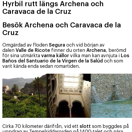
Hyrbil rutt längs Archena och
Caravaca de la Cruz
Besök Archena och Caravaca de la
Cruz
Omgärdad av floden
Segura
och vid början av
dalen
Valle de Ricote
finner du orten
Archena
, berömd
för sina utmärkta
varma källor
vilka man kan avnjuta i
Los
Baños del Santuario de la Virgen de la Salúd
och som
varit kända enda sedan romartiden.
Cirka 70 kilometer därifrån, vid ett
slott
som byggdes på
uppdrag av Tempelriddarorden på 1400-talet och nära