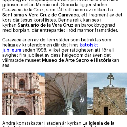
gränsen mellan Murcia och Granada ligger staden
Caravaca de la Cruz, som fått sitt namn av reliken
La
Santísima y Vera Cruz de Caravaca
, ett fragment av det
kors där Jesus korsfästes. Denna relik kan ses i
kyrkan
Santuario de la Vera Cruz
en barockbyggnad
med korplan, där entrepartiet i röd marmor framträder.
Caravaca är en av de fem städer som betraktas som
heliga av kristendomen där det firas
katolskt
jubileum
sedan 1998, vilket ger rättigheten att för all
avighet fira jubileet av dess helgedom där även det
välmatade museet
Museo de Arte Sacro e História
kan
ses.
Andra konstskatter i staden är kyrkan
La Iglesia de la