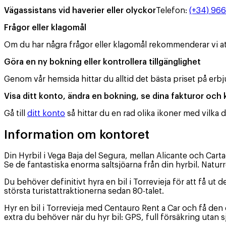
Vägassistans vid haverier eller olyckor
Telefon
:
(+34) 96
Frågor eller klagomål
Om du har några frågor eller klagomål rekommenderar vi att 
Göra en ny bokning eller kontrollera tillgänglighet
Genom vår hemsida hittar du alltid det bästa priset på erbj
Visa ditt konto, ändra en bokning, se dina fakturor och
Gå till
ditt konto
så hittar du en rad olika ikoner med vilka 
Information om kontoret
Din Hyrbil i Vega Baja del Segura, mellan Alicante och Car
Se de fantastiska enorma saltsjöarna från din hyrbil. Natu
Du behöver definitivt hyra en bil i Torrevieja för att få ut 
största turistattraktionerna sedan 80-talet.
Hyr en bil i Torrevieja med Centauro Rent a Car och få den
extra du behöver när du hyr bil: GPS, full försäkring utan sj