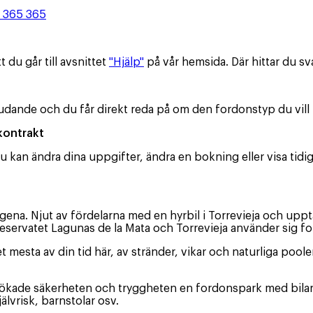
6 365 365
du går till avsnittet
"Hjälp"
på vår hemsida. Där hittar du sv
udande och du får direkt reda på om den fordonstyp du vill h
 kontrakt
du kan ändra dina uppgifter, ändra en bokning eller visa tidi
tagena. Njut av fördelarna med en hyrbil i Torrevieja och up
rreservatet Lagunas de la Mata och Torrevieja använder sig f
det mesta av din tid här, av stränder, vikar och naturliga pool
 ökade säkerheten och tryggheten en fordonspark med bilar s
älvrisk, barnstolar osv.