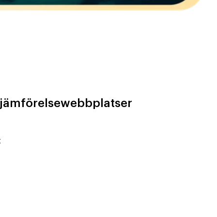
å jämförelsewebbplatser
t