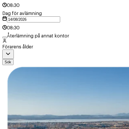
08:30
Dag för avlämning
08:30
Återlämning på annat kontor
Förarens ålder
Sök