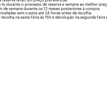
a reserva terão um preço preferencial.
ê-lo durante o processo de reserva e sempre ao melhor preç
fim de semana durante os 12 meses posteriores à compra.
anceladas sem custos até 24 horas antes da recolha.
ecolha na sexta-feira às 15h e devolução na segunda-feira 