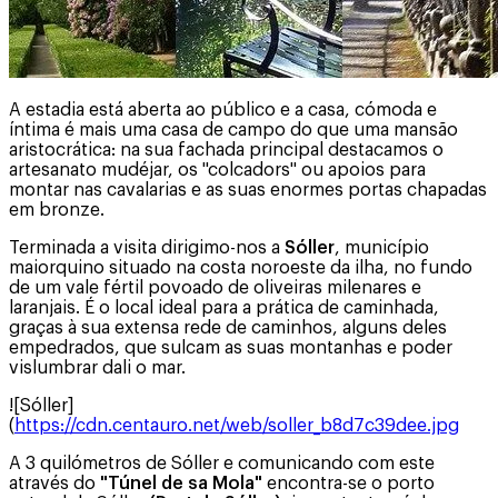
A estadia está aberta ao público e a casa, cómoda e
íntima é mais uma casa de campo do que uma mansão
aristocrática: na sua fachada principal destacamos o
artesanato mudéjar, os "colcadors" ou apoios para
montar nas cavalarias e as suas enormes portas chapadas
em bronze.
Terminada a visita dirigimo-nos a
Sóller
, município
maiorquino situado na costa noroeste da ilha, no fundo
de um vale fértil povoado de oliveiras milenares e
laranjais. É o local ideal para a prática de caminhada,
graças à sua extensa rede de caminhos, alguns deles
empedrados, que sulcam as suas montanhas e poder
vislumbrar dali o mar.
![Sóller]
(
https://cdn.centauro.net/web/soller_b8d7c39dee.jpg
A 3 quilómetros de Sóller e comunicando com este
através do
"Túnel de sa Mola"
encontra-se o porto