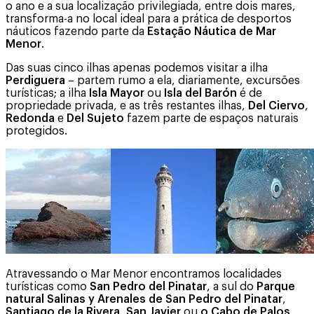
o ano e a sua localização privilegiada, entre dois mares,
transforma-a no local ideal para a prática de desportos
náuticos fazendo parte da
Estação Náutica de Mar
Menor
.
Das suas cinco ilhas apenas podemos visitar a ilha
Perdiguera
– partem rumo a ela, diariamente, excursões
turísticas; a ilha
Isla Mayor
ou
Isla del Barón
é de
propriedade privada, e as três restantes ilhas,
Del Ciervo
,
Redonda
e
Del Sujeto
fazem parte de espaços naturais
protegidos.
Atravessando o Mar Menor encontramos localidades
turísticas como
San Pedro del Pinatar
, a sul do
Parque
natural Salinas y Arenales de San Pedro del Pinatar
,
Santiago de la Rivera
,
San Javier
ou
o Cabo de Palos
,