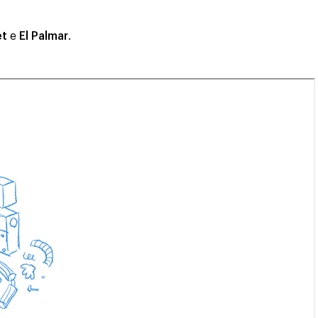
et
e
El Palmar
.