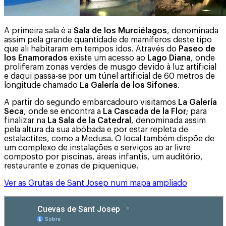
A primeira sala é a
Sala de los Murciélagos
, denominada
assim pela grande quantidade de mamíferos deste tipo
que ali habitaram em tempos idos. Através do
Paseo de
los Enamorados
existe um acesso ao
Lago Diana
, onde
proliferam zonas verdes de musgo devido à luz artificial
e daqui passa-se por um túnel artificial de 60 metros de
longitude chamado
La Galería de los Sifones
.
A partir do segundo embarcadouro visitamos
La Galería
Seca
, onde se encontra a
La Cascada de la Flor
; para
finalizar na
La Sala de la Catedral
, denominada assim
pela altura da sua abóbada e por estar repleta de
estalactites, como a Medusa. O local também dispõe de
um complexo de instalações e serviços ao ar livre
composto por piscinas, áreas infantis, um auditório,
restaurante e zonas de piquenique.
Ver as Grutas de Sant Josep num mapa ampliado