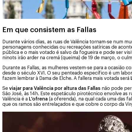
Em que consistem as Fallas
Durante vários dias, as ruas de Valência tornam-se num mu
personagens conhecidas ou recreações satíricas de acont
pública e o mais votado é salvo da fogueira e pode ser vis
ninots irão arder na cremá (queima) de 19 de março, o culmi
Durante as Fallas, as mulheres vestem-se para a ocasião c
desde o século XVI. O seu penteado específico é um labor
fazem lembrar à Dama de Elche. A fallera mais votada será
Se
viajar para Valência por altura das Fallas
não pode per
São José, às 14h. Este espetáculo pirotécnico envolve as r
Valência é a
L'ofrena
(a oferenda), na qual cada uma das f
que os ramos são entrelaçados e que cobre o corpo da Vi