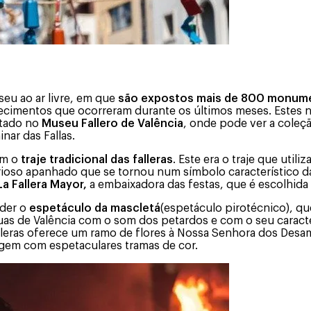
seu ao ar livre, em que
são expostos mais de 800 monumen
ecimentos que ocorreram durante os últimos meses. Estes 
itado no
Museu Fallero de Valência
, onde pode ver a coleçã
nar das Fallas.
om o
traje tradicional das falleras
. Este era o traje que util
ioso apanhado que se tornou num símbolo característico da
La Fallera Mayor,
a embaixadora das festas, que é escolhida 
der o
espetáculo da mascletá
(espetáculo pirotécnico), que
uas de Valência com o som dos petardos e com o seu caracter
alleras oferece um ramo de flores à Nossa Senhora dos De
rgem com espetaculares tramas de cor.