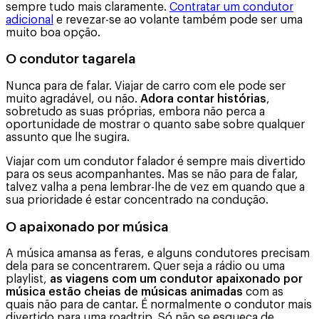
sempre tudo mais claramente.
Contratar um condutor
adicional
e revezar-se ao volante também pode ser uma
muito boa opção.
O condutor tagarela
Nunca para de falar. Viajar de carro com ele pode ser
muito agradável, ou não.
Adora contar histórias
,
sobretudo as suas próprias, embora não perca a
oportunidade de mostrar o quanto sabe sobre qualquer
assunto que lhe sugira.
Viajar com um condutor falador é sempre mais divertido
para os seus acompanhantes. Mas se não para de falar,
talvez valha a pena lembrar-lhe de vez em quando que a
sua prioridade é estar concentrado na condução.
O apaixonado por música
A música amansa as feras, e alguns condutores precisam
dela para se concentrarem. Quer seja a rádio ou uma
playlist,
as viagens com um condutor apaixonado por
música estão cheias de músicas animadas
com as
quais não para de cantar. É normalmente o condutor mais
divertido para uma roadtrip. Só não se esqueça de