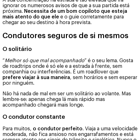
ignorar os numerosos avisos de que a sua partida está
próxima.
Necessita de um bom copiloto que esteja
mais atento do que ele
e o guie corretamente para
chegar ao seu destino à hora prevista.
Condutores seguros de si mesmos
O solitário
“
Melhor só que mal acompanhado
” é o seu lema. Gosta
de roadtrips onde é só ele e a estrada à frente, sem
companhia ou interferências. É um roadlover que
prefere viajar à sua maneira
, sem horários e sem esperar
por ninguém.
Não há nada de mal em ser um solitário ao volante. Mas
lembre-se: apenas chega lá mais rápido mas
acompanhado chegará mais longe.
O condutor constante
Para muitos,
o condutor perfeito
. Viaja a uma velocidade
moderada, não fica ansioso nos engarrafamentos e está
sempre atento aos sinais de trânsito e sinalética. Nunca o