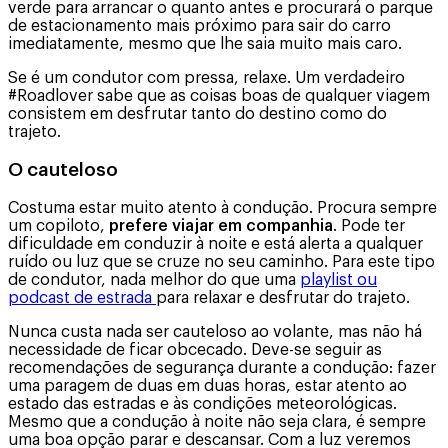
verde para arrancar o quanto antes e procurará o parque
de estacionamento mais próximo para sair do carro
imediatamente, mesmo que lhe saia muito mais caro.
Se é um condutor com pressa, relaxe. Um verdadeiro
#Roadlover sabe que as coisas boas de qualquer viagem
consistem em desfrutar tanto do destino como do
trajeto.
O cauteloso
Costuma estar muito atento à condução. Procura sempre
um copiloto,
prefere viajar em companhia
. Pode ter
dificuldade em conduzir à noite e está alerta a qualquer
ruído ou luz que se cruze no seu caminho. Para este tipo
de condutor, nada melhor do que uma
playlist ou
podcast de estrada
para relaxar e desfrutar do trajeto.
Nunca custa nada ser cauteloso ao volante, mas não há
necessidade de ficar obcecado. Deve-se seguir as
recomendações de segurança durante a condução: fazer
uma paragem de duas em duas horas, estar atento ao
estado das estradas e às condições meteorológicas.
Mesmo que a condução à noite não seja clara, é sempre
uma boa opção parar e descansar. Com a luz veremos