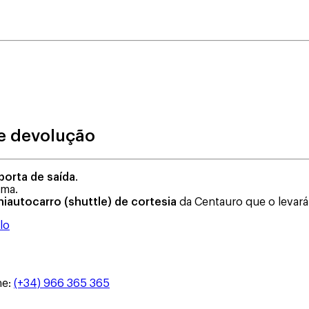
e devolução
porta de saída
.
rma.
niautocarro (shuttle) de cortesia
da Centauro que o levará 
lo
ne
:
(+34) 966 365 365