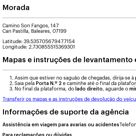
Morada
Camino Son Fangos, 147
Can Pastilla
,
Baleares
,
07199
Latitude
:
39.535705679477154
Longitude
:
2.730855515369301
Mapas e instruções de levantamento 
Assim que estiver no saguão de chegadas, dirija-se à
Saia pela
Porta N.º 2
e caminhe até o final da platafo
No final da plataforma, do
lado direito
, aguarde o
mi
Transferir os mapas e as instruções de devolução do veícu
Informações de suporte da agência
Assistência em viagem para avarias ou acidentes
Telefo
Para reclamações ou dúvidas