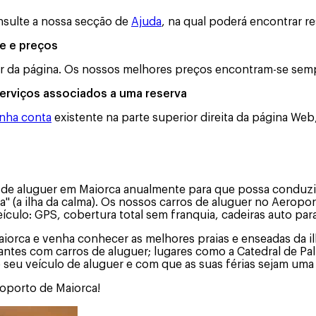
sulte a nossa secção de
Ajuda
, na qual poderá encontrar r
de e preços
rior da página. Os nossos melhores preços encontram-se sem
serviços associados a uma reserva
nha conta
existente na parte superior direita da página We
 de aluguer em Maiorca anualmente para que possa conduzir
lma" (a ilha da calma). Os nossos carros de aluguer no Aero
culo: GPS, cobertura total sem franquia, cadeiras auto para
orca e venha conhecer as melhores praias e enseadas da ilha
tantes com carros de aluguer; lugares como a Catedral de Pa
seu veículo de aluguer e com que as suas férias sejam uma 
roporto de Maiorca!