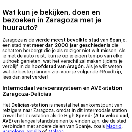
Wat kun je bekijken, doen en
bezoeken in Zaragoza met je
huurauto?
Zaragoza is de
vierde meest bevolkte stad van Spanje
,
een stad met
meer dan 2000 jaar geschiedenis
die
schatten herbergt die je als reiziger niet wilt missen. Als
je met de auto reist, kun je op je eigen tempo van elke
uithoek genieten, wat het verschil zal maken tijdens je
verblijf in de
hoofdstad van Aragón
. Als je wilt weten
wat de beste plannen zijn voor je volgende #Roadtrip,
lees dan snel verder!
Intermodaal vervoerssysteem en AVE-station
Zaragoza-Delicias
Het
Delicias-station
is meestal het aankomstpunt van
reizigers naar Zaragoza, omdat in dit intermodale station
zowel het busstation als de
High Speed- (Alta velocidad,
AVE)
en langeafstandstreinen te vinden zijn, die de stad
verbinden met andere delen van Spanje, zoals
Madrid
,
Barcelona
,
Sevilla
of
Málaga
.