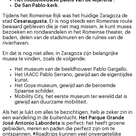
Het middeleeuwse paleis van de Aljafería
.
De San Pablo-kerk
.
Tijdens het Romeinse Rijk was het huidige Zaragoza de
stad
Cesaraugusta
. Er is nog steeds een Romeinse route
bewaard gebleven die je niet mag missen. Je kunt musea
bezoeken en rondwandelen in het Romeinse theater, de
baden, delen van de stadsmuren en de ruïnes van de
rivierhaven.
En dat is nog niet alles: in Zaragoza zijn belangrijke
musea te vinden, zoals de volgende:
Het museum van de beeldhouwer Pablo Gargallo.
Het IAACC Pablo Serrano, gewijd aan de eigentijdse
kunst.
Het Goya-museum, gewijd aan de beroemde
Spaanse schilder.
Mobility City, het eerste museum ter wereld dat is
gewijd aan duurzame mobiliteit.
Als het je lukt om alles te bezichtigen, heb je zeker zin in
een wandeling in de buitenlucht.
Het Parque Grande
José Antonio Labordeta
is perfect: het heeft groene
gebieden, meren en paden die perfect zijn om te
ontspannen. #Roadtrips kunnen veel onvergetelijke