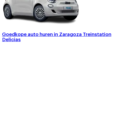
Goedkope auto huren in Zaragoza Treinstation
Delicias