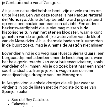
je Centauro-auto vanaf Zaragoza.
Als je een natuurliefhebber bent, zijn er vele routes om
uit te kiezen. Een van deze routes is het
Parque Natural
del Moncayo
. Als je de top bereikt, word je getrakteerd
op een spectaculair panoramisch uitzicht. Een andere
bezienswaardigheid die je niet mag missen is
de
historische tuin van het stenen klooster
, waar je kunt
genieten van de ongelooflijke watervallen van de kloof
van de Mesa-rivier. Als je thermale baden en kuuroorden
in de buurt zoekt, mag je
Alhama de Aragón
niet missen.
Bovendien vind je op weg naar Huesca
Sierra Guara
, een
bergparadijs met adembenemende landschappen, waar
het hele gezin terecht kan voor buitenactiviteiten, zoals
wandelen of klimmen. Als je op zoek bent naar een ander
soort landschap, kun je je zelfs wagen aan de semi-
woestijnachtige droogte van
Los Monegros
.
In Aragón vind je enkele dorpjes die elk jaar weer te
vinden zijn op de lijsten met de mooiste dorpjes van
Spanje, zoals:
Sos del Rey Católico.
Calaceite.