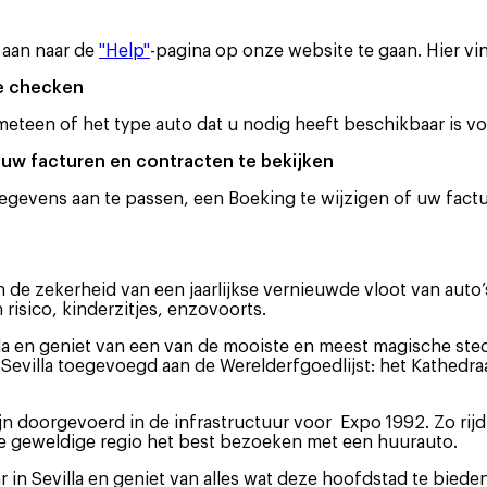
u aan naar de
"Help"
-pagina op onze website te gaan. Hier v
e checken
 meteen of het type auto dat u nodig heeft beschikbaar is v
uw facturen en contracten te bekijken
evens aan te passen, een Boeking te wijzigen of uw factu
n de zekerheid van een jaarlijkse vernieuwde vloot van auto
risico, kinderzitjes, enzovoorts.
 en geniet van een van de mooiste en meest magische steden
illa toegevoegd aan de Werelderfgoedlijst: het Kathedraal 
jn doorgevoerd in de infrastructuur voor Expo 1992. Zo rij
deze geweldige regio het best bezoeken met een huurauto.
r in Sevilla en geniet van alles wat deze hoofdstad te bieden