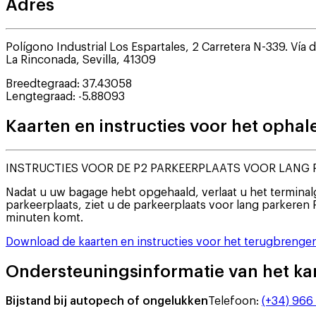
Adres
Polígono Industrial Los Espartales, 2 Carretera N-339. Vía 
La Rinconada
,
Sevilla
,
41309
Breedtegraad
:
37.43058
Lengtegraad
:
-5.88093
Kaarten en instructies voor het oph
INSTRUCTIES VOOR DE P2 PARKEERPLAATS VOOR LANG
Nadat u uw bagage hebt opgehaald, verlaat u het terminalg
parkeerplaats, ziet u de parkeerplaats voor lang parkeren 
minuten komt.
Download de kaarten en instructies voor het terugbrenge
Ondersteuningsinformatie van het ka
Bijstand bij autopech of ongelukken
Telefoon
:
(+34) 966