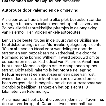
Catacomben van de Capucijnen
bezoeken.
Autoroute door Palermo en de omgeving
Als u een auto huurt, kunt u elke plek bezoeken zonder
u zorgen te hoeven maken over het openbaar vervoer.
Zo ook allerlei aantrekkelijke plaatsjes in de omgeving
van Palermo. Hier volgen enkele autoroutes.
Een van de beste routes in de buurt van de Siciliaanse
hoofdstad brengt u naar
Monreale
, gelegen op slechts
30 km afstand en ideaal voor wandelingen door de
straten en een bezoek aan de kathedraal, die door de
Normandische koning Wilhelm II werd gebouwd om te
concurreren met de Kathedraal van Palermo. Vanaf hier
kunt u naar Mondello rijden om te ontspannen op het
strand. Dichterbij Palermo is het
Monte Pellegrino
Natuurreservaat
een must-see en een oase van rust,
waar u door de natuur kunt lopen en de wereld om u
heen vergeet. Het is mogelijk om dit natuurreservaat van
dichtbij te bekijken, aangezien het op slechts 13
kilometer van Palermo ligt.
Als u meer tijd heeft, kunt u verder rijden naar
Taormina
,
drie uur verderop, of
Catania
, tweeëneenhalf uur