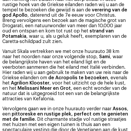
rustige hoek van de Griekse eilanden raden wij u aan de
tempel te bezoeken die gewijd is aan de
verering van de
god Apollo
, daterend uit de 7e eeuw voor Christus.
Breng vervolgens een bezoek aan de magische grot van
Drogarati, een natuurwonder van meer dan 10.000 jaar
oud en ontspan en kom tot rust op het
strand van
Potamakia
, waar u, als u geluk heeft, exemplaren van de
Caretta-schildpad zult zien.
Vanuit Skala vertrekken we met onze huurauto 38 km
naar het noorden naar onze volgende stop,
Sami
, waar
de belangrijkste haven van het eiland ligt en de
veerboten aanmeren die het eiland met Italië verbinden.
Hier raden wij u aan gebruik te maken van uw reis naar de
Griekse eilanden om
de Acropolis te bezoeken
, evenals
het
Agrilion Klooster
, voor het uitzicht op de hele kust,
en het
Melissani Meer en Grot
, een echt wonder van de
natuur dat is uitgegroeid tot een van de belangrijkste
attracties van Kefalonia.
Vervolgens gaan we in onze huurauto verder naar
Assos
,
een
pittoreske en rustige plek, perfect om te genieten
met de familie
. Dit charmante stadje vol rustige straatjes
met huizen met een eigen tuinen is thuis aan een
spectaculaire vesting die door de Venetianen aan de kust