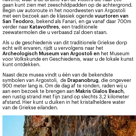
gaan kunt zien met zeeschildpadden op de achtergrond.
Begin uw autoroute in het noordwesten van Argostoli
met een bezoek aan de klassiek ogende
vuurtoren van
San Teodoro
, bekend als Fanari, en ga vanaf daar 700m
verder naar
Katavothres
, een traditionele
zeewatermolen die u verbaasd zal doen staan.
Als u de geschiedenis van dit traditionele Griekse dorp
echt wilt ervaren, rijdt u vervolgens naar het
Archeologisch Museum van Argostoli en
het Museum
voor Volkskunde en Geschiedenis, waar u de lokale kunst
kunt ontdekken.
Naast deze musea vindt u één van de bekendste
symbolen van Argostoli, de
Drapanobrug
, die ongeveer
900 meter lang is. Om de dag af te ronden, raden wij u
aan een bezoek te brengen aan
Makris Gialos Beach
,
een rustig strand met fijn zand op slechts 3,2 kilometer
afstand. Hier kunt u duiken in het kristalheldere water
van de Griekse eilanden.