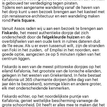
is gebouwd ter verdediging tegen piraten.
Tijdens een aangename wandeling vanaf de haven van
het dorp kunt u een bezoek brengen aan het kasteel met
zijn renaissance-architectuur en een wandeling maken
rond
Paris Square
.
Vanuit Assos raden wij u aan een bezoek te brengen aan
Fiskardo
, het meest authentieke dorpje dat zich
onderscheidt door de
felgekleurde huizen
en de
overblijfselen van een oude kerk in ruïnes dateren duit
de 11e eeuw. Als u er even tussenuit wilt, zijn de stranden
van Foki in het zuiden, of Emplisi in het noorden, een
goede optie, aangezien ze op 5 minuten rijden van het
centrum liggen.
Fiskardo is een van de meest pittoreske dorpjes op het
eiland Kefalonia, het grootste van de Ionische eilanden,
gelegen in het westen van Griekenland. In feite bestaat
Kefalonia uit 365 charmante dorpen (elke dag van het
jaar één te bezoeken!), sommige klein en andere groter,
elk met onderscheidende kenmerken.
Fiskardo echter, op het noordelijkste puntje van
Kefalonia, geniet wettelijke bescherming vanwege de
grote schoonheid. Dit heeft er alles mee te maken dat het