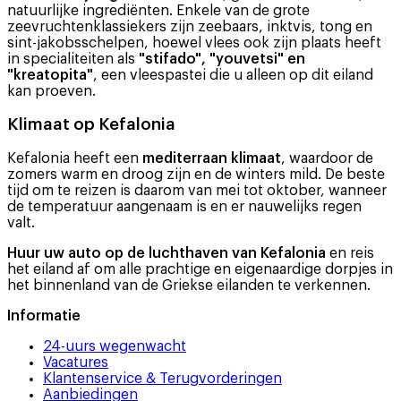
natuurlijke ingrediënten. Enkele van de grote
zeevruchtenklassiekers zijn zeebaars, inktvis, tong en
sint-jakobsschelpen, hoewel vlees ook zijn plaats heeft
in specialiteiten als
"stifado", "youvetsi" en
"kreatopita"
, een vleespastei die u alleen op dit eiland
kan proeven.
Klimaat op Kefalonia
Kefalonia heeft een
mediterraan klimaat
, waardoor de
zomers warm en droog zijn en de winters mild. De beste
tijd om te reizen is daarom van mei tot oktober, wanneer
de temperatuur aangenaam is en er nauwelijks regen
valt.
Huur uw auto op de luchthaven van Kefalonia
en reis
het eiland af om alle prachtige en eigenaardige dorpjes in
het binnenland van de Griekse eilanden te verkennen.
Informatie
24-uurs wegenwacht
Vacatures
Klantenservice & Terugvorderingen
Aanbiedingen