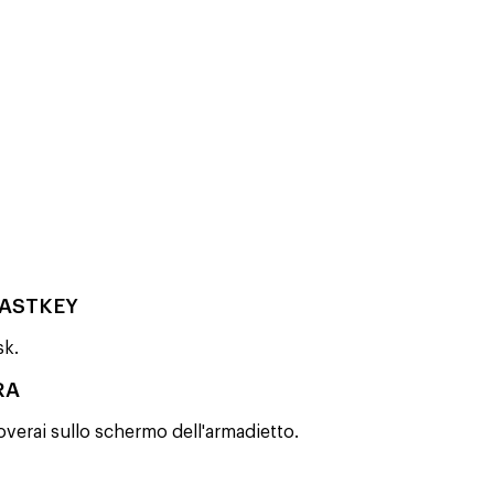
FASTKEY
sk.
RA
overai sullo schermo dell'armadietto.