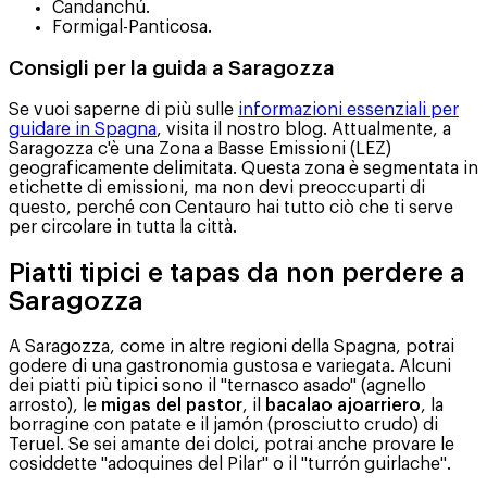
Candanchú.
Formigal-Panticosa.
Consigli per la guida a Saragozza
Se vuoi saperne di più sulle
informazioni essenziali per
guidare in Spagna
, visita il nostro blog. Attualmente, a
Saragozza c'è una Zona a Basse Emissioni (LEZ)
geograficamente delimitata. Questa zona è segmentata in
etichette di emissioni, ma non devi preoccuparti di
questo, perché con Centauro hai tutto ciò che ti serve
per circolare in tutta la città.
Piatti tipici e tapas da non perdere a
Saragozza
A Saragozza, come in altre regioni della Spagna, potrai
godere di una gastronomia gustosa e variegata. Alcuni
dei piatti più tipici sono il "ternasco asado" (agnello
arrosto), le
migas del pastor
, il
bacalao ajoarriero
, la
borragine con patate e il jamón (prosciutto crudo) di
Teruel. Se sei amante dei dolci, potrai anche provare le
cosiddette "adoquines del Pilar" o il "turrón guirlache".