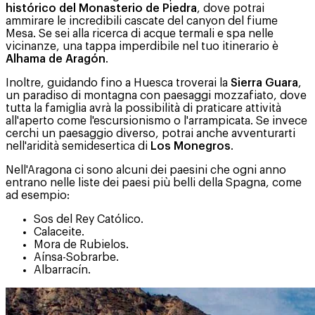
histórico del Monasterio de Piedra
, dove potrai
ammirare le incredibili cascate del canyon del fiume
Mesa. Se sei alla ricerca di acque termali e spa nelle
vicinanze, una tappa imperdibile nel tuo itinerario è
Alhama de Aragón
.
Inoltre, guidando fino a Huesca troverai la
Sierra Guara
,
un paradiso di montagna con paesaggi mozzafiato, dove
tutta la famiglia avrà la possibilità di praticare attività
all'aperto come l'escursionismo o l'arrampicata. Se invece
cerchi un paesaggio diverso, potrai anche avventurarti
nell'aridità semidesertica di
Los Monegros
.
Nell'Aragona ci sono alcuni dei paesini che ogni anno
entrano nelle liste dei paesi più belli della Spagna, come
ad esempio:
Sos del Rey Católico.
Calaceite.
Mora de Rubielos.
Aínsa-Sobrarbe.
Albarracín.