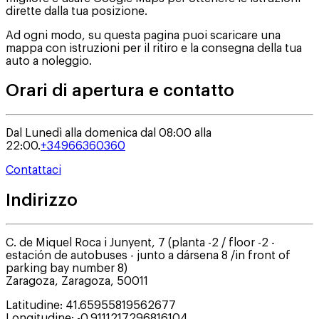
dirette dalla tua posizione.
Ad ogni modo, su questa pagina puoi scaricare una
mappa con istruzioni per il ritiro e la consegna della tua
auto a noleggio.
Orari di apertura e contatto
Dal Lunedì alla domenica dal 08:00 alla
22:00.
+34966360360
Contattaci
Indirizzo
C. de Miquel Roca i Junyent, 7 (planta -2 / floor -2 -
estación de autobuses - junto a dársena 8 /in front of
parking bay number 8)
Zaragoza
,
Zaragoza
,
50011
Latitudine
:
41.65955819562677
Longitudine
:
-0.9111217296816104