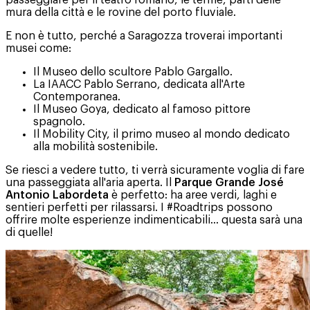
passeggiare per il teatro romano, le terme, parti delle
mura della città e le rovine del porto fluviale.
E non è tutto, perché a Saragozza troverai importanti
musei come:
Il Museo dello scultore Pablo Gargallo.
La IAACC Pablo Serrano, dedicata all'Arte
Contemporanea.
Il Museo Goya, dedicato al famoso pittore
spagnolo.
Il Mobility City, il primo museo al mondo dedicato
alla mobilità sostenibile.
Se riesci a vedere tutto, ti verrà sicuramente voglia di fare
una passeggiata all'aria aperta. Il
Parque Grande José
Antonio Labordeta
è perfetto: ha aree verdi, laghi e
sentieri perfetti per rilassarsi. I #Roadtrips possono
offrire molte esperienze indimenticabili... questa sarà una
di quelle!