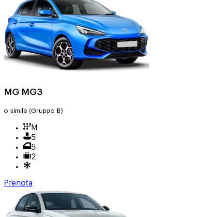
MG MG3
o simile
(Gruppo B)
M
5
5
2
Prenota