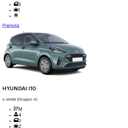
3
1
Prenota
HYUNDAI I10
o simile
(Gruppo A)
M
4
3
2