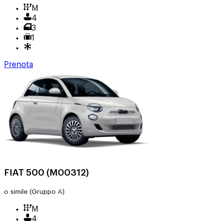
M
4
3
1
Prenota
FIAT 500 (M00312)
o simile
(Gruppo A)
M
4