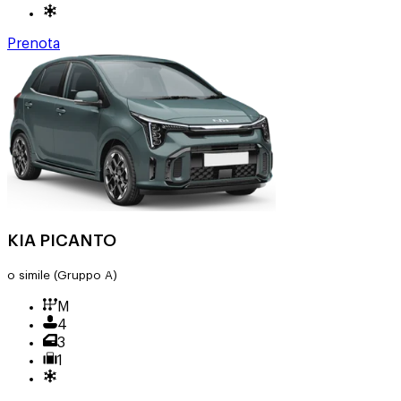
Prenota
KIA PICANTO
o simile
(Gruppo A)
M
4
3
1