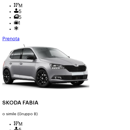
M
5
5
1
Prenota
SKODA FABIA
o simile
(Gruppo B)
M
5