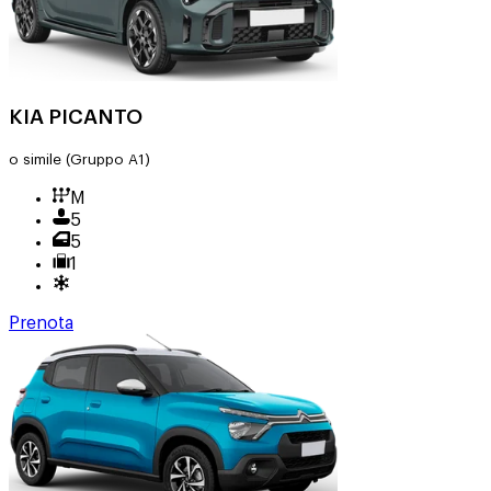
KIA PICANTO
o simile
(Gruppo A1)
M
5
5
1
Prenota