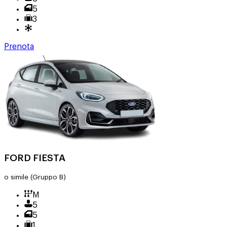
5
3
Prenota
FORD FIESTA
o simile
(Gruppo B)
M
5
5
1