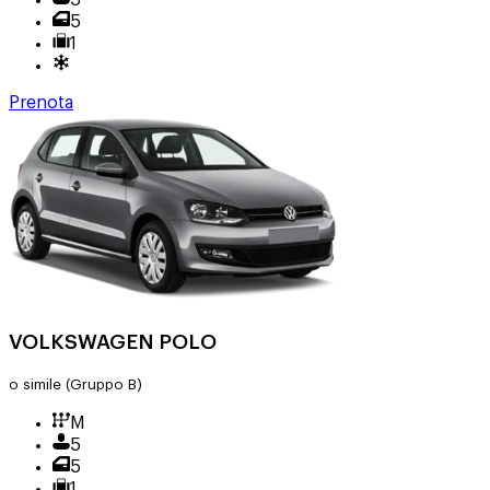
5
1
Prenota
VOLKSWAGEN POLO
o simile
(Gruppo B)
M
5
5
1