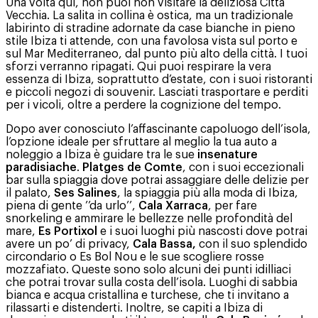
Una volta qui, non puoi non visitare la deliziosa Città
Vecchia. La salita in collina è ostica, ma un tradizionale
labirinto di stradine adornate da case bianche in pieno
stile Ibiza ti attende, con una favolosa vista sul porto e
sul Mar Mediterraneo, dal punto più alto della città. I tuoi
sforzi verranno ripagati. Qui puoi respirare la vera
essenza di Ibiza, soprattutto d’estate, con i suoi ristoranti
e piccoli negozi di souvenir. Lasciati trasportare e perditi
per i vicoli, oltre a perdere la cognizione del tempo.
Dopo aver conosciuto l’affascinante capoluogo dell’isola,
l’opzione ideale per sfruttare al meglio la tua auto a
noleggio a Ibiza è guidare tra le sue
insenature
paradisiache
.
Platges de Comte
, con i suoi eccezionali
bar sulla spiaggia dove potrai assaggiare delle delizie per
il palato,
Ses Salines
, la spiaggia più alla moda di Ibiza,
piena di gente ’’da urlo’’,
Cala Xarraca
, per fare
snorkeling e ammirare le bellezze nelle profondità del
mare,
Es Portixol
e i suoi luoghi più nascosti dove potrai
avere un po’ di privacy,
Cala Bassa,
con il suo splendido
circondario o Es Bol Nou e le sue scogliere rosse
mozzafiato. Queste sono solo alcuni dei punti idilliaci
che potrai trovar sulla costa dell’isola. Luoghi di sabbia
bianca e acqua cristallina e turchese, che ti invitano a
rilassarti e distenderti. Inoltre, se capiti a Ibiza di