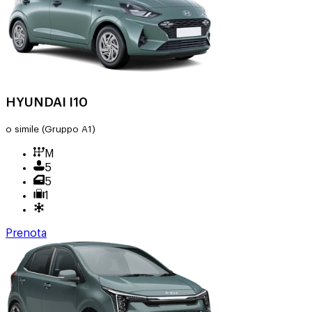
HYUNDAI I10
o simile
(Gruppo A1)
M
5
5
1
Prenota