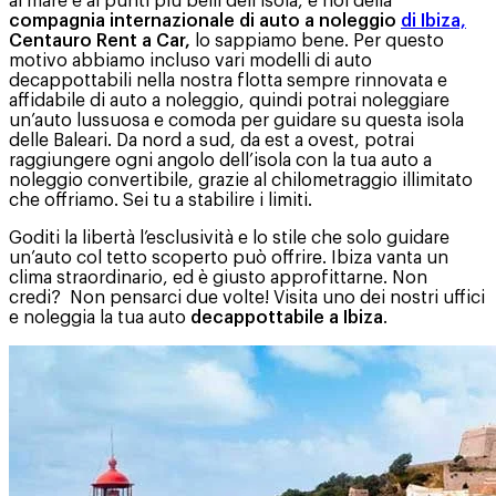
al mare e ai punti più belli dell’isola, e noi della
compagnia internazionale di auto a noleggio
di Ibiza,
Centauro Rent a Car,
lo sappiamo bene. Per questo
motivo abbiamo incluso vari modelli di auto
decappottabili nella nostra flotta sempre rinnovata e
affidabile di auto a noleggio, quindi potrai noleggiare
un’auto lussuosa e comoda per guidare su questa isola
delle Baleari. Da nord a sud, da est a ovest, potrai
raggiungere ogni angolo dell’isola con la tua auto a
noleggio convertibile, grazie al chilometraggio illimitato
che offriamo. Sei tu a stabilire i limiti.
Goditi la libertà l’esclusività e lo stile che solo guidare
un’auto col tetto scoperto può offrire. Ibiza vanta un
clima straordinario, ed è giusto approfittarne. Non
credi? Non pensarci due volte! Visita uno dei nostri uffici
e noleggia la tua auto
decappottabile a Ibiza
.