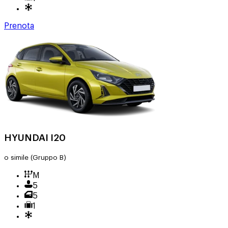
Prenota
HYUNDAI I20
o simile
(Gruppo B)
M
5
5
1