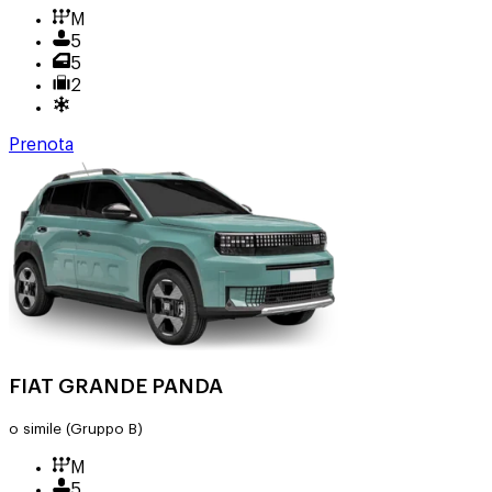
M
5
5
2
Prenota
FIAT GRANDE PANDA
o simile
(Gruppo B)
M
5