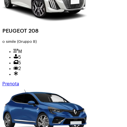
PEUGEOT 208
o simile
(Gruppo B)
M
5
5
2
Prenota