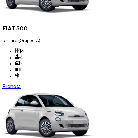
FIAT 500
o simile
(Gruppo A)
M
4
3
1
Prenota