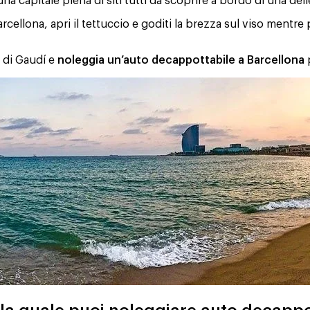
 capitale piena di siti tutti da scoprire a bordo di una delle
rcellona, apri il tettuccio e goditi la brezza sul viso mentre
e di Gaudí e
noleggia un’auto decappottabile a Barcellona
p