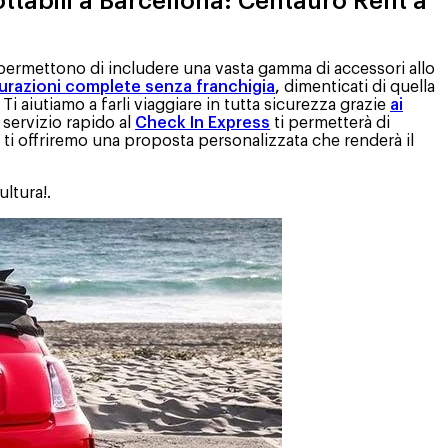
tabili a Barcellona: Centauro Rent a
i permettono di includere una vasta gamma di accessori allo
urazioni complete senza franchigia
,
dimenticati di quella
i aiutiamo a farli viaggiare in tutta sicurezza grazie
ai
 servizio rapido al
Check In Express
ti permetterà di
i ti offriremo una proposta personalizzata che renderà il
ultura!.