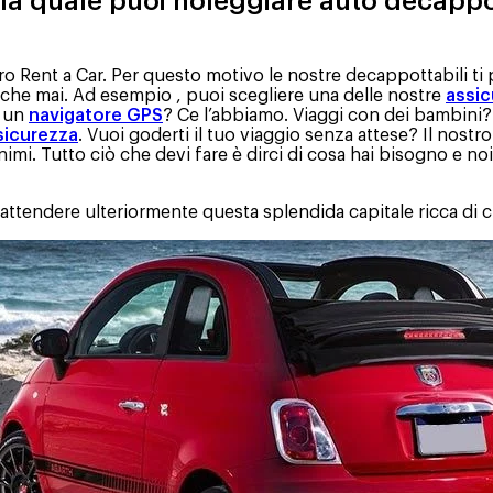
la quale puoi noleggiare auto decappot
uro Rent a Car. Per questo motivo le nostre decappottabili t
 che mai. Ad esempio , puoi scegliere una delle nostre
assic
i un
navigatore GPS
? Ce l’abbiamo. Viaggi con dei bambini? T
 sicurezza
. Vuoi goderti il tuo viaggio senza attese? Il nostro
imi. Tutto ciò che devi fare è dirci di cosa hai bisogno e no
attendere ulteriormente questa splendida capitale ricca di c