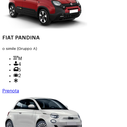
FIAT PANDINA
o simile
(Gruppo A)
M
4
5
2
Prenota