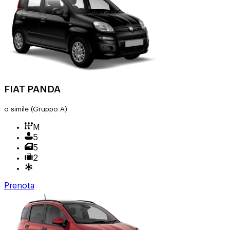
FIAT PANDA
o simile
(Gruppo A)
M
5
5
2
Prenota