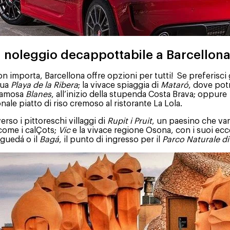
a noleggio decappottabile a Barcellon
on importa, Barcellona offre opzioni per tutti! Se preferisci
sua
Playa de la Ribera
; la vivace spiaggia di
Mataró
, dove potr
 famosa
Blanes
, all’inizio della stupenda Costa Brava; oppure
ale piatto di riso cremoso al ristorante La Lola.
erso i pittoreschi villaggi di
Rupit i Pruit
, un paesino che va
 come i calÇots;
Vic
e la vivace regione Osona, con i suoi ec
erguedá o il
Bagá
, il punto di ingresso per il
Parco Naturale di