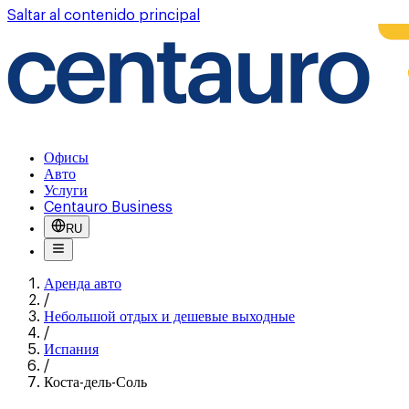
Saltar al contenido principal
Офисы
Авто
Услуги
Centauro Business
RU
Аренда авто
/
Небольшой отдых и дешевые выходные
/
Испания
/
Коста-дель-Соль