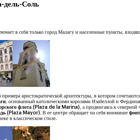
а-дель-Соль
ключает в себя только город Малагу и населенные пункты, вход
о примера аристократической архитектуры, в котором сочетаются
аги
, основанный католическими королями Изабеллой и Фердина
рского флота (Plaza de la Marina)
, а продвигаясь к северной
дь (Plaza Mayor)
. В ее центре обращает на себя внимание
фонт
 веке в классическом стиле.