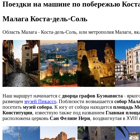
Поездки на машине по побережью Кост
Малага Коста-дель-Соль
Область Малага - Коста-дель-Соль, или метрополия Малаги, в
Наш маршрут начинается с
дворца графов Буэнависта
- ярког
размещен
музей Пикассо
. Поблизости возвышается
собор Мал
посетить
музей собора
. К югу от собора находится
площадь Мо
Конституции
, известную также под названием
Главная площа
расположена церковь
Сан Фелипе Нери
, воздвигнутая в XVIII