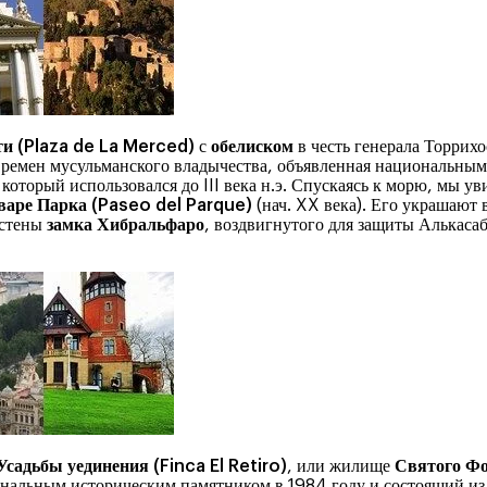
и (Plaza de La Merced)
с
обелиском
в честь генерала Торрихо
времен мусульманского владычества, объявленная национальным
., который использовался до III века н.э. Спускаясь к морю, мы у
варе Парка (Paseo del Parque)
(нач. XX века). Его украшают
 стены
замка Хибральфаро
, воздвигнутого для защиты Алькаса
Усадьбы уединения (Finca El Retiro)
, или жилище
Святого Ф
альным историческим памятником в 1984 году и состоящий из р