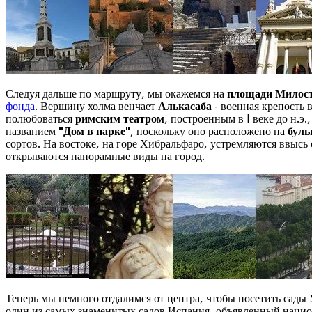
Следуя дальше по маршруту, мы окажемся на
площади Милост
фонда
. Вершину холма венчает
Алькасаба
- военная крепость 
полюбоваться
римским театром
, построенным в I веке до н.э
названием
"Дом в парке"
, поскольку оно расположено на
буль
сортов. На востоке, на горе Хибральфаро, устремляются ввысь
открываются панорамные виды на город.
Теперь мы немного отдалимся от центра, чтобы посетить сады
один из самых знаменитых садов Испания, объявленный национ