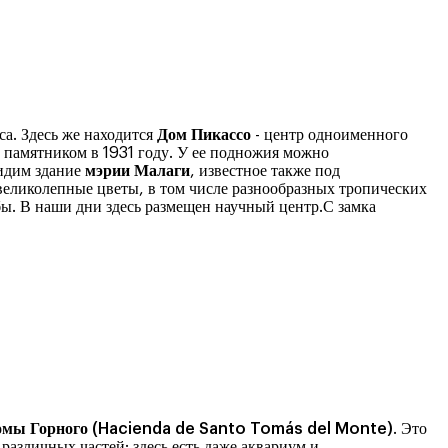
са. Здесь же находится
Дом Пикассо
- центр одноименного
 памятником в 1931 году. У ее подножия можно
видим здание
мэрии Малаги
, известное также под
 великолепные цветы, в том числе разнообразных тропических
бы. В наши дни здесь размещен научный центр.С замка
омы Горного (Hacienda de Santo Tomás del Monte)
. Это
азличных частей: здесь есть даже аквариум и