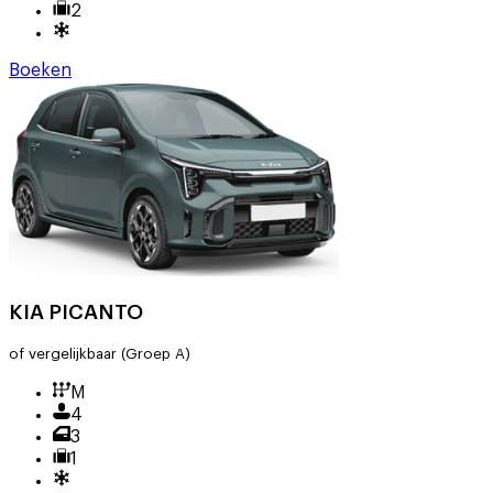
2
Boeken
KIA PICANTO
of vergelijkbaar
(Groep A)
M
4
3
1