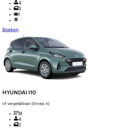
4
3
1
Boeken
HYUNDAI I10
of vergelijkbaar
(Groep A)
M
4
3