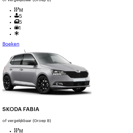
M
5
5
1
Boeken
SKODA FABIA
of vergelijkbaar
(Groep B)
M