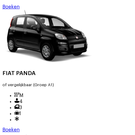
Boeken
FIAT PANDA
of vergelijkbaar
(Groep A1)
M
4
3
1
Boeken