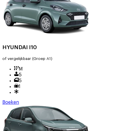
HYUNDAI I10
of vergelijkbaar
(Groep A1)
M
5
5
1
Boeken