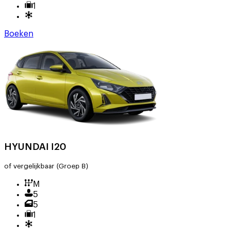
1
Boeken
HYUNDAI I20
of vergelijkbaar
(Groep B)
M
5
5
1