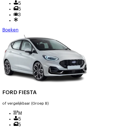
5
5
3
Boeken
FORD FIESTA
of vergelijkbaar
(Groep B)
M
5
5