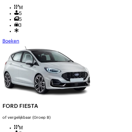
M
5
5
3
Boeken
FORD FIESTA
of vergelijkbaar
(Groep B)
M