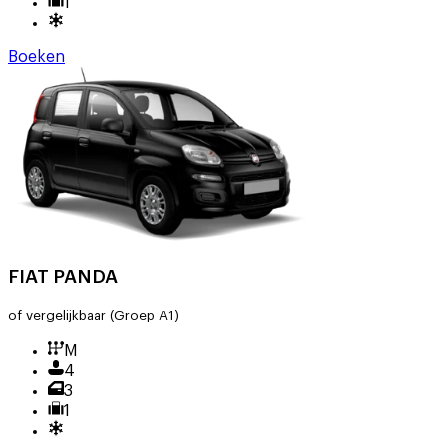
1
Boeken
FIAT PANDA
of vergelijkbaar
(Groep A1)
M
4
3
1