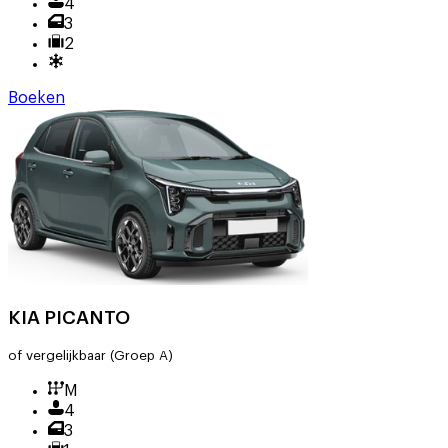
4
3
2
Boeken
KIA PICANTO
of vergelijkbaar
(Groep A)
M
4
3