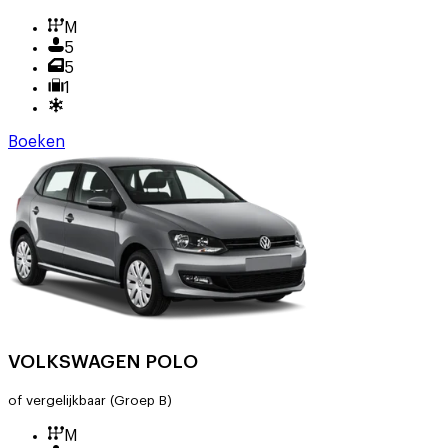
M
5
5
1
Boeken
VOLKSWAGEN POLO
of vergelijkbaar
(Groep B)
M