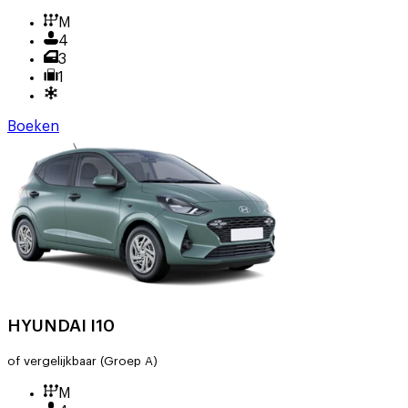
M
4
3
1
Boeken
HYUNDAI I10
of vergelijkbaar
(Groep A)
M