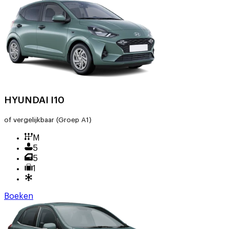
HYUNDAI I10
of vergelijkbaar
(Groep A1)
M
5
5
1
Boeken