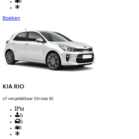
1
Boeken
KIA RIO
of vergelijkbaar
(Groep B)
M
5
5
1