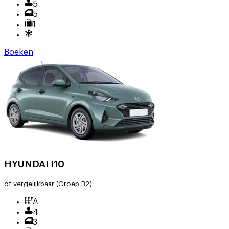
5
5
1
Boeken
HYUNDAI I10
of vergelijkbaar
(Groep B2)
A
4
3