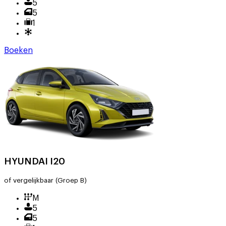
5
5
1
Boeken
HYUNDAI I20
of vergelijkbaar
(Groep B)
M
5
5