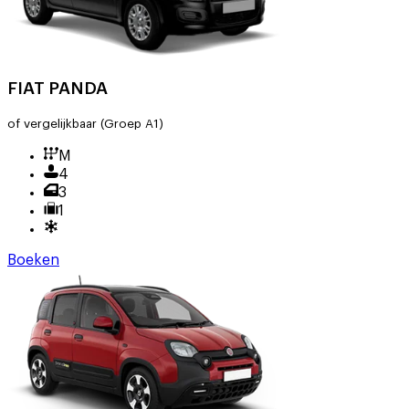
FIAT PANDA
of vergelijkbaar
(Groep A1)
M
4
3
1
Boeken