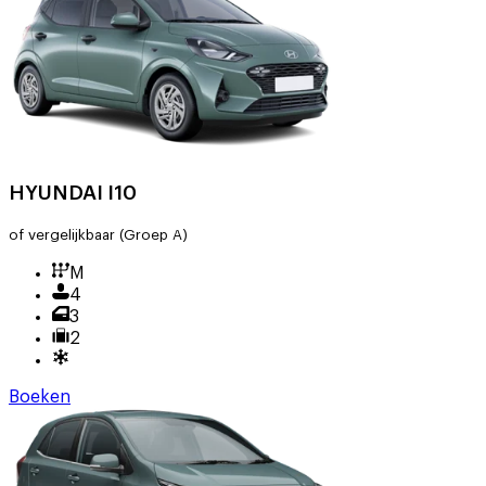
HYUNDAI I10
of vergelijkbaar
(Groep A)
M
4
3
2
Boeken