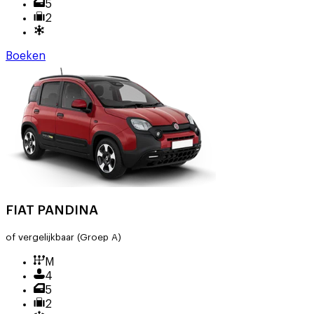
5
2
Boeken
FIAT PANDINA
of vergelijkbaar
(Groep A)
M
4
5
2