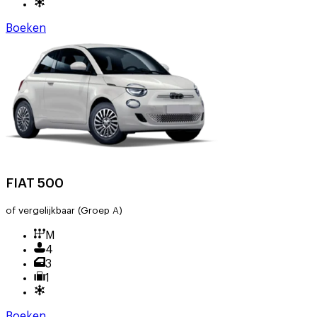
Boeken
FIAT 500
of vergelijkbaar
(Groep A)
M
4
3
1
Boeken