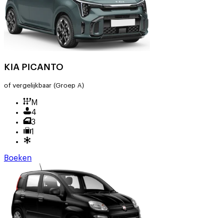
KIA PICANTO
of vergelijkbaar
(Groep A)
M
4
3
1
Boeken