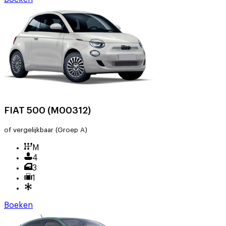
FIAT 500 (M00312)
of vergelijkbaar
(Groep A)
M
4
3
1
Boeken