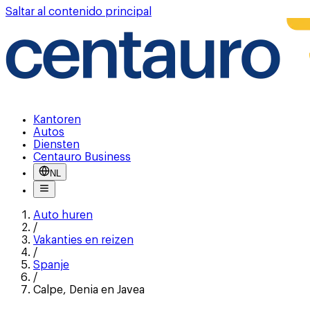
Saltar al contenido principal
Kantoren
Autos
Diensten
Centauro Business
NL
Auto huren
/
Vakanties en reizen
/
Spanje
/
Calpe, Denia en Javea