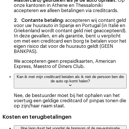
Mastercard) gebruiken als je de auto ophaalt.
Op
onze kantoren in Athene en Thessaloniki
accepteren we alleen betalingen via creditcards.
2. Contante betaling:
accepteren wij contant geld
voor uw huurauto in Spanje en Portugal (in Italië en
Griekenland wordt contant geld niet geaccepteerd).
In deze gevallen, en als garantie, bent u verplicht
om met een creditcard een borg te betalen voor het
eigen risico dat voor de huurauto geldt (GEEN
BANKPAS).
We accepteren geen prepaidkaarten, American
Express, Maestro of Diners Club.
Kan ik met mijn creditcard betalen als ik niet de persoon ben die
de auto op komt halen?
Nee, de bestuurder moet bij het ophalen van het
voertuig een geldige creditcard of pinpas tonen die
op zijn/haar naam staat.
Kosten en terugbetalingen
Hoe lang duurt het voordat de borgsom of de pre-autorisatie