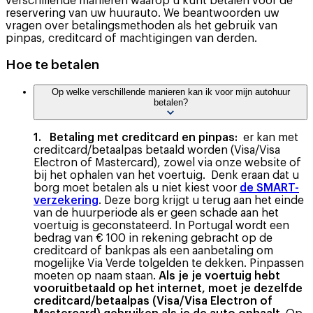
verschillende manieren waarop u kunt betalen voor de
reservering van uw huurauto. We beantwoorden uw
vragen over betalingsmethoden als het gebruik van
pinpas, creditcard of machtigingen van derden.
Hoe te betalen
Op welke verschillende manieren kan ik voor mijn autohuur
betalen?
1. Betaling met creditcard en pinpas:
er kan met
creditcard/betaalpas betaald worden (Visa/Visa
Electron of Mastercard), zowel via onze website of
bij het ophalen van het voertuig. Denk eraan dat u
borg moet betalen als u niet kiest voor
de SMART-
verzekering
. Deze borg krijgt u terug aan het einde
van de huurperiode als er geen schade aan het
voertuig is geconstateerd. In Portugal wordt een
bedrag van € 100 in rekening gebracht op de
creditcard of bankpas als een aanbetaling om
mogelijke Via Verde tolgelden te dekken. Pinpassen
moeten op naam staan.
Als je je voertuig hebt
vooruitbetaald op het internet, moet je dezelfde
creditcard/betaalpas (Visa/Visa Electron of