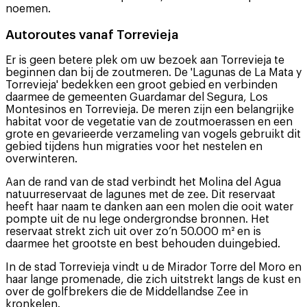
noemen.
Autoroutes vanaf Torrevieja
Er is geen betere plek om uw bezoek aan Torrevieja te
beginnen dan bij de zoutmeren. De 'Lagunas de La Mata y
Torrevieja' bedekken een groot gebied en verbinden
daarmee de gemeenten Guardamar del Segura, Los
Montesinos en Torrevieja. De meren zijn een belangrijke
habitat voor de vegetatie van de zoutmoerassen en een
grote en gevarieerde verzameling van vogels gebruikt dit
gebied tijdens hun migraties voor het nestelen en
overwinteren.
Aan de rand van de stad verbindt het Molina del Agua
natuurreservaat de lagunes met de zee. Dit reservaat
heeft haar naam te danken aan een molen die ooit water
pompte uit de nu lege ondergrondse bronnen. Het
reservaat strekt zich uit over zo’n 50.000 m² en is
daarmee het grootste en best behouden duingebied.
In de stad Torrevieja vindt u de Mirador Torre del Moro en
haar lange promenade, die zich uitstrekt langs de kust en
over de golfbrekers die de Middellandse Zee in
kronkelen.