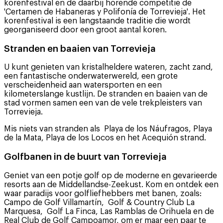
korenfestival en de daarbij horende competitie de
'Certamen de Habaneras y Polifonía de Torrevieja'. Het
korenfestival is een langstaande traditie die wordt
georganiseerd door een groot aantal koren.
Stranden en baaien van Torrevieja
U kunt genieten van kristalheldere wateren, zacht zand,
een fantastische onderwaterwereld, een grote
verscheidenheid aan watersporten en een
kilometerslange kustlijn. De stranden en baaien van de
stad vormen samen een van de vele trekpleisters van
Torrevieja.
Mis niets van stranden als Playa de los Náufragos, Playa
de la Mata, Playa de los Locos en het Acequión strand.
Golfbanen in de buurt van Torrevieja
Geniet van een potje golf op de moderne en gevarieerde
resorts aan de Middellandse-Zeekust. Kom en ontdek een
waar paradijs voor golfliefhebbers met banen, zoals:
Campo de Golf Villamartín, Golf & Country Club La
Marquesa, Golf La Finca, Las Ramblas de Orihuela en de
Real Club de Golf Campoamor, om er maar een paar te