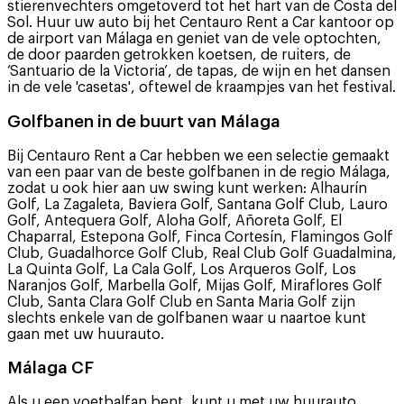
stierenvechters omgetoverd tot het hart van de Costa del
Sol. Huur uw auto bij het Centauro Rent a Car kantoor op
de airport van Málaga en geniet van de vele optochten,
de door paarden getrokken koetsen, de ruiters, de
‘Santuario de la Victoria’, de tapas, de wijn en het dansen
in de vele 'casetas', oftewel de kraampjes van het festival.
Golfbanen in de buurt van Málaga
Bij Centauro Rent a Car hebben we een selectie gemaakt
van een paar van de beste golfbanen in de regio Málaga,
zodat u ook hier aan uw swing kunt werken: Alhaurín
Golf, La Zagaleta, Baviera Golf, Santana Golf Club, Lauro
Golf, Antequera Golf, Aloha Golf, Añoreta Golf, El
Chaparral, Estepona Golf, Finca Cortesín, Flamingos Golf
Club, Guadalhorce Golf Club, Real Club Golf Guadalmina,
La Quinta Golf, La Cala Golf, Los Arqueros Golf, Los
Naranjos Golf, Marbella Golf, Mijas Golf, Miraflores Golf
Club, Santa Clara Golf Club en Santa Maria Golf zijn
slechts enkele van de golfbanen waar u naartoe kunt
gaan met uw huurauto.
Málaga CF
Als u een voetbalfan bent, kunt u met uw huurauto