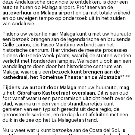
deze Andalusische provincie te ontdekken, is door een
auto te huren op Malaga airport. Profiteer van de
autoverhuur op Malaga airport
en ga met totale vrijheid
en op uw eigen tempo op onderzoek uit in het zuiden
van Andalusië.
Tijdens uw vakantie naar Malaga kunt u met uw huurauto
een bezoek brengen aan de legendarische en bruisende
Calle Larios
, die Paseo Marítimo verbindt aan het
historische centrum. Hier vinden de meeste processies
tijdens de Goede Week plaats, waarbij de straten worden
verlicht met honderden lampjes. We raden u ook aan een
wandeling te doen door het historische centrum van
Malaga, waarbij u een
bezoek kunt brengen aan de
kathedraal, het Romeinse Theater en de Alcazaba
**.**
Tijdens uw autorit door Malaga
met uw huurauto,
mag
u het Gibralfaro Kasteel niet overslaan
. Dit is een oud
fort vanaf waar u een panoramisch uitzicht heeft over de
stad, waarna u in één van de strandbarretjes kunt
genieten van een typisch gerecht uit deze regio; de
geroosterde sardines, en de dag kunt afsluiten met een
duik in de zee op het La Malagueta strand.
Nu u weet wat u kunt bezoeke aan de Costa del Sol,
is