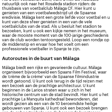
natuurlijk ook naar het Rosaleda stadion rijden: de
thuisbasis van voetbalclub Málaga CF. Hier kunt u
genieten van een voetbalwedstrijd uit de Spaanse
eredivisie. Málaga kent een grote liefde voor voetbal en u
kunt van deze sfeer genieten in een van de vele
voetbalclubs van de stad. Als u besluit het stadion te
bezoeken, kunt u ook een kijkje nemen in het museum,
waar de mooiste moment van de 100-jarige geschiedenis
van de club worden tentoongesteld. Loop een rondje op
de middenstip en ervaar hoe het voelt om een
professionele voetballer in Spanje te zijn.
Autoroutes in de buurt van Málaga
Málaga biedt een rijke en gevarieerde cultuur. Málaga
organiseert bijvoorbeeld een Spaans Film Festival, waar
de ‘crème de la crème’ van de Spaanse filmindustrie
wordt getoond. U kunt ook terug in de tijd reizen met
een bezoek aan de prachtige architectuur. U kunt
beginnen in de Larios straten waar u zich in het
historische centrum van de stad bevindt. Hier kunt u het
prachtige La Manquita kathedraal bewonderen, dat
wordt gezien als een van de 10 beroemdste heilige
gebouwen van Spanje. U kunt ook een bezoek brengen