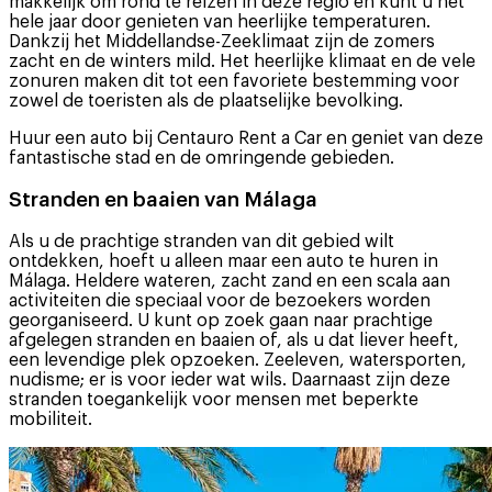
makkelijk om rond te reizen in deze regio en kunt u het
hele jaar door genieten van heerlijke temperaturen.
Dankzij het Middellandse-Zeeklimaat zijn de zomers
zacht en de winters mild. Het heerlijke klimaat en de vele
zonuren maken dit tot een favoriete bestemming voor
zowel de toeristen als de plaatselijke bevolking.
Huur een auto bij Centauro Rent a Car en geniet van deze
fantastische stad en de omringende gebieden.
Stranden en baaien van Málaga
Als u de prachtige stranden van dit gebied wilt
ontdekken, hoeft u alleen maar een auto te huren in
Málaga. Heldere wateren, zacht zand en een scala aan
activiteiten die speciaal voor de bezoekers worden
georganiseerd. U kunt op zoek gaan naar prachtige
afgelegen stranden en baaien of, als u dat liever heeft,
een levendige plek opzoeken. Zeeleven, watersporten,
nudisme; er is voor ieder wat wils. Daarnaast zijn deze
stranden toegankelijk voor mensen met beperkte
mobiliteit.