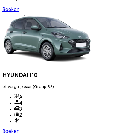
Boeken
HYUNDAI I10
of vergelijkbaar
(Groep B2)
A
4
3
2
Boeken