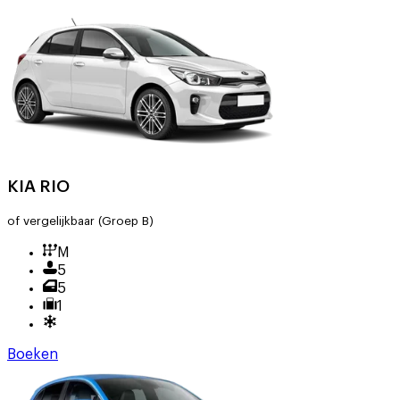
KIA RIO
of vergelijkbaar
(Groep B)
M
5
5
1
Boeken