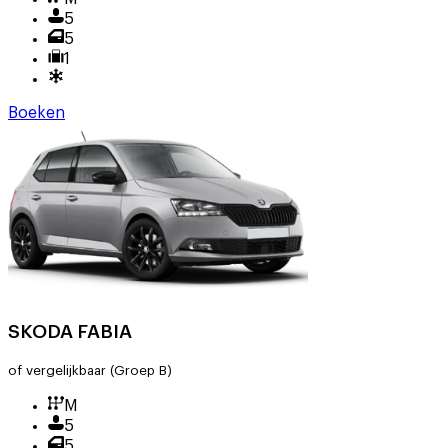
5
5
1
Boeken
SKODA FABIA
of vergelijkbaar
(Groep B)
M
5
5