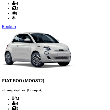
4
3
1
Boeken
FIAT 500 (M00312)
of vergelijkbaar
(Groep A)
M
4
3