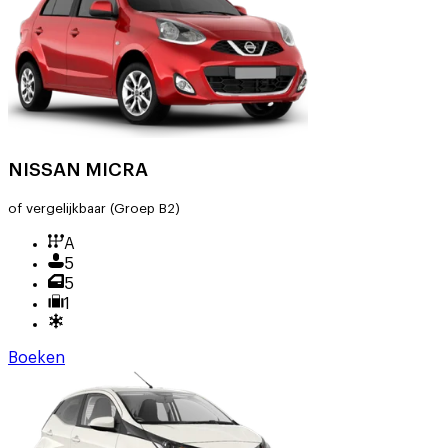
NISSAN MICRA
of vergelijkbaar
(Groep B2)
A
5
5
1
Boeken