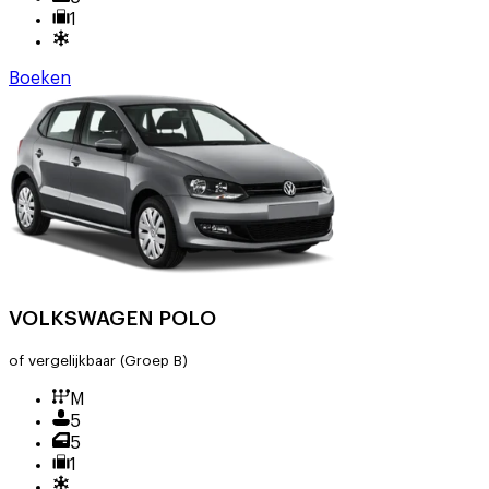
1
Boeken
VOLKSWAGEN POLO
of vergelijkbaar
(Groep B)
M
5
5
1