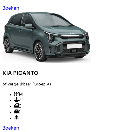
Boeken
KIA PICANTO
of vergelijkbaar
(Groep A)
M
4
3
1
Boeken