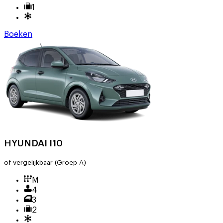
1
Boeken
HYUNDAI I10
of vergelijkbaar
(Groep A)
M
4
3
2