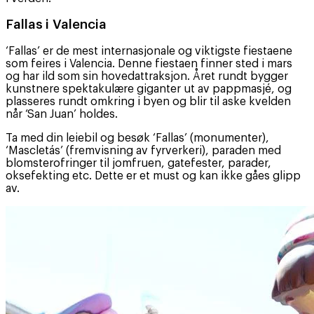
Fallas i Valencia
‘Fallas’ er de mest internasjonale og viktigste fiestaene
som feires i Valencia. Denne fiestaen finner sted i mars
og har ild som sin hovedattraksjon. Året rundt bygger
kunstnere spektakulære giganter ut av pappmasjé, og
plasseres rundt omkring i byen og blir til aske kvelden
når ‘San Juan’ holdes.
Ta med din leiebil og besøk ‘Fallas’ (monumenter),
‘Mascletás’ (fremvisning av fyrverkeri), paraden med
blomsterofringer til jomfruen, gatefester, parader,
oksefekting etc. Dette er et must og kan ikke gåes glipp
av.