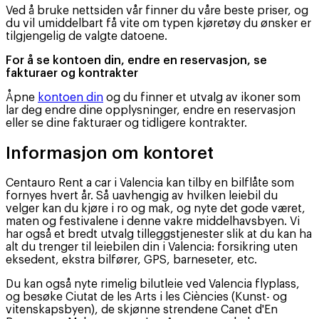
Ved å bruke nettsiden vår finner du våre beste priser, og
du vil umiddelbart få vite om typen kjøretøy du ønsker er
tilgjengelig de valgte datoene.
For å se kontoen din, endre en reservasjon, se
fakturaer og kontrakter
Åpne
kontoen din
og du finner et utvalg av ikoner som
lar deg endre dine opplysninger, endre en reservasjon
eller se dine fakturaer og tidligere kontrakter.
Informasjon om kontoret
Centauro Rent a car i Valencia kan tilby en bilflåte som
fornyes hvert år. Så uavhengig av hvilken leiebil du
velger kan du kjøre i ro og mak, og nyte det gode været,
maten og festivalene i denne vakre middelhavsbyen. Vi
har også et bredt utvalg tilleggstjenester slik at du kan ha
alt du trenger til leiebilen din i Valencia: forsikring uten
eksedent, ekstra bilfører, GPS, barneseter, etc.
Du kan også nyte rimelig bilutleie ved Valencia flyplass,
og besøke Ciutat de les Arts i les Ciències (Kunst- og
vitenskapsbyen), de skjønne strendene Canet d'En