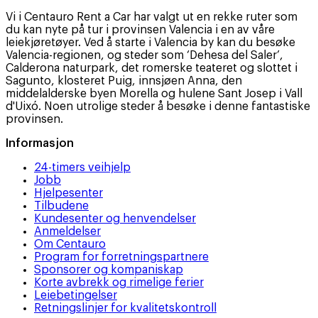
Vi i Centauro Rent a Car har valgt ut en rekke ruter som
du kan nyte på tur i provinsen Valencia i en av våre
leiekjøretøyer. Ved å starte i Valencia by kan du besøke
Valencia-regionen, og steder som ‘Dehesa del Saler’,
Calderona naturpark, det romerske teateret og slottet i
Sagunto, klosteret Puig, innsjøen Anna, den
middelalderske byen Morella og hulene Sant Josep i Vall
d'Uixó. Noen utrolige steder å besøke i denne fantastiske
provinsen.
Informasjon
24-timers veihjelp
Jobb
Hjelpesenter
Tilbudene
Kundesenter og henvendelser
Anmeldelser
Om Centauro
Program for forretningspartnere
Sponsorer og kompaniskap
Korte avbrekk og rimelige ferier
Leiebetingelser
Retningslinjer for kvalitetskontroll