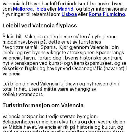
Valencia lufthavn har luftforbindelser til spanske byer
som
Mallorca
,
Ibiza
eller
Madrid
, og tilbyr internasjonale
flyvninger til reisemål som
Lisboa
eller
Roma Fiumicino
.
Leiebil ved Valencia flyplass
Å leie bil i Valencia er den beste måten å nyte denne
middelhavsbyen på, dette er et av turistenes
favorittreisemål i Spania. Kjør gjennom Valencia i din
leiebil og nyt byens viktigste attraksjoner. Spaser langs
Valencias havn, fortap deg i byens historiske sentrum,
nyt vitenskapen ved kunst- og vitenskapsmuseet, og se
eksotiske fugler og havdyr ved Oceanogràfic (havariet) i
Valencia.
Lei bilen din ved Valencia lufthavn og nyt reisen din i
total frihet, uten å måtte være avhengig av
kollektivtransport.
Turistinformasjon om Valencia
Valencia er Spanias tredje største byregion.
Beliggenheten er mellom elva Turia og den vestre delen
av Middelhavet. Valencia er rik på historie og kultur, og