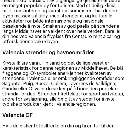
med en stor variasjon av tilgjengelige tjenester er dette
en meget populær by for turister. Med et deilig klima,
mildt om vinteren og varmt om sommeren, har denne
byen massevis å tilby, med strender at og kulturelle
aktiviteter for både internasjonale og nasjonale
besøkende å nyte. Smaken av god paella på strendene
langs Middelhavet er velkjent over hele verden. Bare lei
din hos ved Valencia flyplass fra Centauro rent a car og
utforsk denne vakre byen.
Valencia strender og havneområder
Krystallklare vann, fin sand og det deilige været er
karakteristisk for denne regionen av Middelhavet. De blå
flaggene og ‘Q’-symbolet anerkjenner kvaliteten av
strendene. I Valencia eller omkringliggende områder som
Sagunto, Puig, Sueca, Cullera, Tavernes de Valldigna,
Gandía eller Oliva er du sikker på å finne den perfekte
stranda for deg. Strender tilrettelagt for sportsaktviteter,
andre for avslapning, alle omgitt av steder for å nyte
typiske produkter kjent i Valencia-regionen.
Valencia CF
Hvis du elsker fotball lei bilen din og ta en tur til den