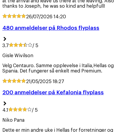
at the arrival and leave us there at the leaving. Also
thanks to Joseph, he was so kind and helpfull!
26/07/2026
14:20
480 anmeldelser på Rhodos flyplass
3.7
/ 5
Gisle Wivilson
Velg Centauro. Samme opplevelse i Italia,Hellas og
Spania. Det fungerer så enkelt med Premium.
21/05/2025
18:27
200 anmeldelser på Kefalonia flyplass
4.1
/ 5
Niko Pana
Dette er min andre uke i Hellas for forretninger og