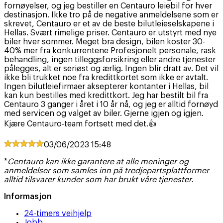
fornøyelser, og jeg bestiller en Centauro leiebil for hver
destinasjon. Ikke tro på de negative anmeldelsene som er
skrevet, Centauro er et av de beste bilutleieselskapene i
Hellas. Svært rimelige priser. Centauro er utstyrt med nye
biler hver sommer. Meget bra design, bilen koster 30-
40% mer fra konkurrentene Profesjonelt personale, rask
behandling, ingen tilleggsforsikring eller andre tjenester
pålegges, alt er seriøst og ærlig. Ingen blir dratt av. Det vil
ikke bli trukket noe fra kredittkortet som ikke er avtalt.
Ingen bilutleiefirmaer aksepterer kontanter i Hellas, bil
kan kun bestilles med kredittkort. Jeg har bestilt bil fra
Centauro 3 ganger i året i 10 år nå, og jeg er alltid fornøyd
med servicen og valget av biler. Gjerne igjen og igjen.
Kjære Centauro-team fortsett med det.👍
03/06/2023
15:48
*
Centauro kan ikke garantere at alle meninger og
anmeldelser som samles inn på tredjepartsplattformer
alltid tilsvarer kunder som har brukt våre tjenester.
Informasjon
24-timers veihjelp
Jobb