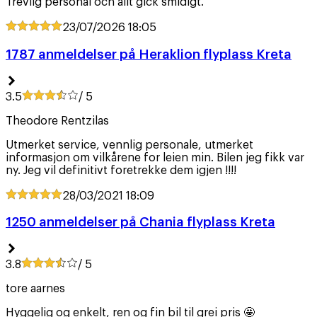
Trevlig personal och allt gick smidigt.
23/07/2026
18:05
1787 anmeldelser på Heraklion flyplass Kreta
3.5
/ 5
Theodore Rentzilas
Utmerket service, vennlig personale, utmerket
informasjon om vilkårene for leien min. Bilen jeg fikk var
ny. Jeg vil definitivt foretrekke dem igjen !!!!
28/03/2021
18:09
1250 anmeldelser på Chania flyplass Kreta
3.8
/ 5
tore aarnes
Hyggelig og enkelt, ren og fin bil til grei pris 🤩