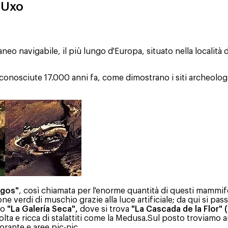
e Uxo
eo navigabile, il più lungo d'Europa, situato nella località di
sciute 17.000 anni fa, come dimostrano i siti archeologici tr
agos"
, così chiamata per l'enorme quantità di questi mammif
 verdi di muschio grazie alla luce artificiale; da qui si pass
mo
"La Galería Seca",
dove si trova
"La Cascada de la Flor" 
volta e ricca di stalattiti come la Medusa.Sul posto troviamo 
orante e aree pic-nic.