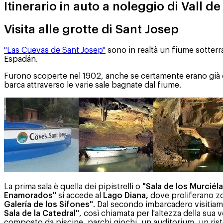
Itinerario in auto a noleggio di Vall d
Visita alle grotte di Sant Josep
"Las Cuevas de Sant Josep"
sono in realtà un fiume sotterran
Espadán.
Furono scoperte nel 1902, anche se certamente erano già cono
barca attraverso le varie sale bagnate dal fiume.
La prima sala è quella dei pipistrelli o
"Sala de los Murciél
Enamorados"
si accede al
Lago Diana,
dove proliferano zone
Galería de los Sifones"
. Dal secondo imbarcadero visitia
Sala de la Catedral"
, così chiamata per l'altezza della sua 
composto da piscine, parchi giochi, un auditorium, un rist