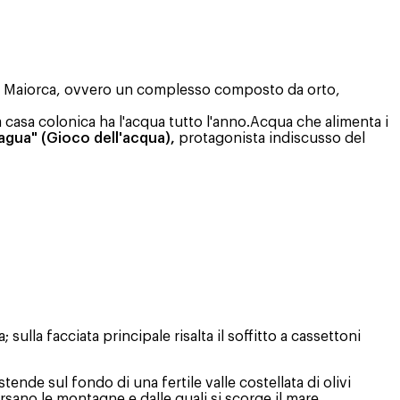
di Maiorca, ovvero un complesso composto da orto,
a casa colonica ha l'acqua tutto l'anno.Acqua che alimenta i
agua" (Gioco dell'acqua),
protagonista indiscusso del
ulla facciata principale risalta il soffitto a cassettoni
tende sul fondo di una fertile valle costellata di olivi
versano le montagne e dalle quali si scorge il mare.