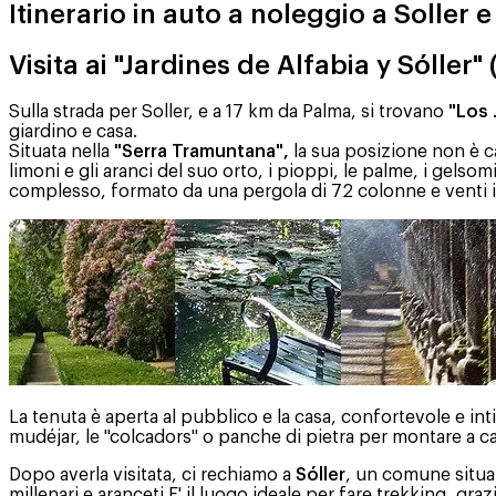
Itinerario in auto a noleggio a Soller e
Visita ai "Jardines de Alfabia y Sóller" 
Sulla strada per Soller, e a 17 km da Palma, si trovano
"Los 
giardino e casa.
Situata nella
"Serra Tramuntana",
la sua posizione non è ca
limoni e gli aranci del suo orto, i pioppi, le palme, i gelsom
complesso, formato da una pergola di 72 colonne e venti id
La tenuta è aperta al pubblico e la casa, confortevole e inti
mudéjar, le "colcadors" o panche di pietra per montare a c
Dopo averla visitata, ci rechiamo a
Sóller
, un comune situato
millenari e aranceti.E' il luogo ideale per fare trekking, gra