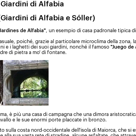
 Giardini di Alfabia
(Giardini di Alfabia e Sóller)
Jardines de Alfabia"
, un esempio di casa padronale tipica 
suale, poiché, grazie al particolare microclima della zona, l
ini e i laghetti dei suoi giardini, nonché il famoso
"Juego de 
re di pietra a mo' di fontane.
ma, è più una casa di campagna che una dimora aristocratica; s
avallo e le sue enormi porte placcate in bronzo.
 sulla costa nord-occidentale dell'isola di Maiorca, che si es
zie alla sua vasta rete di stradine, alcune asfaltate, che attra