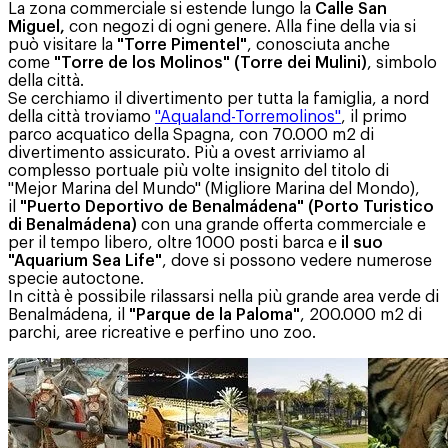
La zona commerciale si estende lungo la
Calle San
Miguel,
con negozi di ogni genere. Alla fine della via si
può visitare la
"Torre Pimentel"
, conosciuta anche
come
"Torre de los Molinos" (Torre dei Mulini)
, simbolo
della città.
Se cerchiamo il divertimento per tutta la famiglia, a nord
della città troviamo
"Aqualand-Torremolinos"
, il primo
parco acquatico della Spagna, con 70.000 m2 di
divertimento assicurato. Più a ovest arriviamo al
complesso portuale più volte insignito del titolo di
"Mejor Marina del Mundo" (Migliore Marina del Mondo),
il
"Puerto Deportivo de Benalmádena" (Porto Turistico
di Benalmádena)
con una grande offerta commerciale e
per il tempo libero, oltre 1000 posti barca e
il suo
"Aquarium Sea Life"
, dove si possono vedere numerose
specie autoctone.
In città è possibile rilassarsi nella più grande area verde di
Benalmádena, il
"Parque de la Paloma"
, 200.000 m2 di
parchi, aree ricreative e perfino uno zoo.