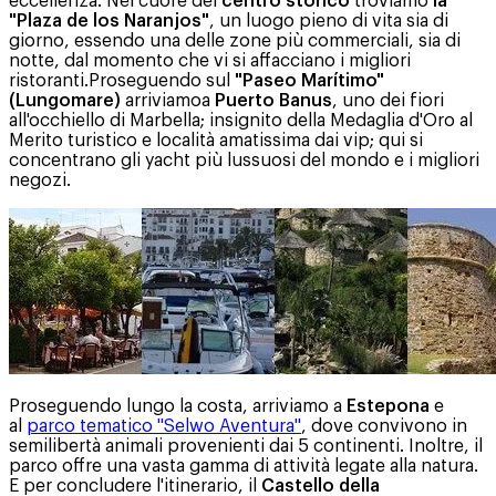
eccellenza. Nel cuore del
centro storico
troviamo
la
"Plaza de los Naranjos"
, un luogo pieno di vita sia di
giorno, essendo una delle zone più commerciali, sia di
notte, dal momento che vi si affacciano i migliori
ristoranti.Proseguendo sul
"Paseo Marítimo"
(Lungomare)
arriviamo​a
Puerto Banus
, uno dei fiori
all'occhiello di Marbella; insignito della Medaglia d'Oro al
Merito turistico e località amatissima dai vip; qui si
concentrano gli yacht più lussuosi del mondo e i migliori
negozi.
Proseguendo lungo la costa, arriviamo a
Estepona
e
al
parco tematico "Selwo Aventura"
, dove convivono in
semilibertà animali provenienti dai 5 continenti. Inoltre, il
parco offre una vasta gamma di attività legate alla natura.
E per concludere l'itinerario, il
Castello della