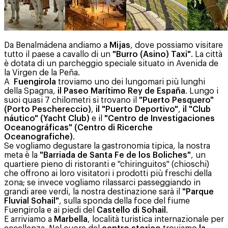
Da Benalmádena andiamo a
Mijas
, dove possiamo visitare
tutto il paese a cavallo di un
"Burro (Asino) Taxi"
. La città
è dotata di un parcheggio speciale situato in Avenida de
la Virgen de la Peña.
A
Fuengirola
troviamo uno dei lungomari più lunghi
della Spagna,
il Paseo Marítimo Rey de España
. Lungo i
suoi quasi 7 chilometri si trovano il
"Puerto Pesquero"
(Porto Peschereccio)
,
il "Puerto Deportivo"
,
il "Club
náutico" (Yacht Club)
e il
"Centro de Investigaciones
Oceanográficas" (Centro di Ricerche
Oceanografiche)
.
Se vogliamo degustare la gastronomia tipica, la nostra
meta è la
"Barriada de Santa Fe de los Boliches"
, un
quartiere pieno di ristoranti e "chiringuitos" (chioschi)
che offrono ai loro visitatori i prodotti più freschi della
zona; se invece vogliamo rilassarci passeggiando in
grandi aree verdi, la nostra destinazione sarà il
"Parque
Fluvial Sohail"
, sulla sponda della foce del fiume
Fuengirola e ai piedi del
Castello di Sohail
.
E arriviamo a
Marbella
, località turistica internazionale per