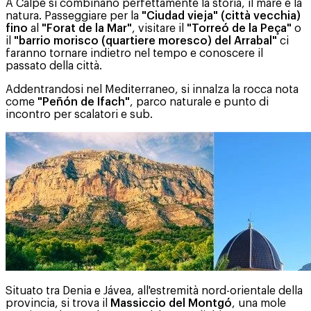
A Calpe si combinano perfettamente la storia, il mare e la
natura. Passeggiare per la
"Ciudad vieja" (città vecchia)
fino
al
"Forat de la Mar"
, visitare il
"Torreó de la Peça"
o
il
"barrio morisco (quartiere moresco) del Arrabal"
ci
faranno tornare indietro nel tempo e conoscere il
passato della città.
Addentrandosi nel Mediterraneo, si innalza la rocca nota
come
"Peñón de Ifach"
, parco naturale e punto di
incontro per scalatori e sub.
Situato tra Denia e Jávea, all'estremità nord-orientale della
provincia, si trova il
Massiccio del Montgó
, una mole