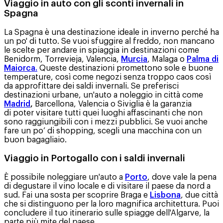
Viaggio in auto con gli sconti invernali in
Spagna
La Spagna è una destinazione ideale in inverno perché ha
un po' di tutto. Se vuoi sfuggire al freddo, non mancano
le scelte per andare in spiaggia in destinazioni come
Benidorm, Torrevieja, Valencia,
Murcia
, Malaga o
Palma di
Maiorca.
Queste destinazioni promettono sole e buone
temperature, così come negozi senza troppo caos così
da approfittare dei saldi invernali. Se preferisci
destinazioni urbane, un'auto a noleggio in città come
Madrid
,
Barcellona, Valencia o Siviglia è la garanzia
di poter visitare tutti quei luoghi affascinanti che non
sono raggiungibili con i mezzi pubblici. Se vuoi anche
fare un po’ di shopping, scegli una macchina con un
buon bagagliaio.
Viaggio in Portogallo con i saldi invernali
È possibile noleggiare un'auto a
Porto
, dove vale la pena
di degustare il vino locale e di visitare il paese da nord a
sud. Fai una sosta per scoprire Braga e
Lisbona
, due città
che si distinguono per la loro magnifica architettura. Puoi
concludere il tuo itinerario sulle spiagge dell'Algarve, la
parte più mite del paese.