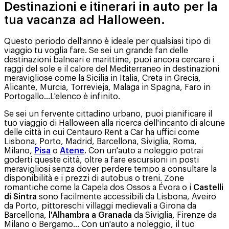
Destinazioni e itinerari in auto per la
tua vacanza ad Halloween.
Questo periodo dell'anno è ideale per qualsiasi tipo di
viaggio tu voglia fare. Se sei un grande fan delle
destinazioni balneari e marittime, puoi ancora cercare i
raggi del sole e il calore del Mediterraneo in destinazioni
meravigliose come la Sicilia in Italia, Creta in Grecia,
Alicante, Murcia, Torrevieja, Malaga in Spagna, Faro in
Portogallo…L'elenco è infinito.
Se sei un fervente cittadino urbano, puoi pianificare il
tuo viaggio di Halloween alla ricerca dell'incanto di alcune
delle città in cui Centauro Rent a Car ha uffici come
Lisbona, Porto, Madrid, Barcellona, Siviglia, Roma,
Milano,
Pisa
o
Atene
. Con un'auto a noleggio potrai
goderti queste città, oltre a fare escursioni in posti
meravigliosi senza dover perdere tempo a consultare la
disponibilità e i prezzi di autobus o treni. Zone
romantiche come la Capela dos Ossos a Évora o i
Castelli
di Sintra
sono facilmente accessibili da Lisbona, Aveiro
da Porto, pittoreschi villaggi medievali a Girona da
Barcellona,
l'Alhambra a Granada
da Siviglia, Firenze da
Milano o Bergamo... Con un'auto a noleggio, il tuo