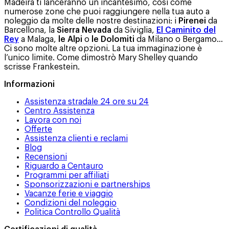
Madeira ti lanceranno un incantesimo, così come
numerose zone che puoi raggiungere nella tua auto a
noleggio da molte delle nostre destinazioni: i
Pirenei
da
Barcellona, la
Sierra Nevada
da Siviglia,
El Caminito del
Rey
a Malaga,
le Alpi
o
le Dolomiti
da Milano o Bergamo...
Ci sono molte altre opzioni. La tua immaginazione è
l’unico limite. Come dimostrò Mary Shelley quando
scrisse Frankestein.
Informazioni
Assistenza stradale 24 ore su 24
Centro Assistenza
Lavora con noi
Offerte
Assistenza clienti e reclami
Blog
Recensioni
Riguardo a Centauro
Programmi per affiliati
Sponsorizzazioni e partnerships
Vacanze ferie e viaggio
Condizioni del noleggio
Politica Controllo Qualità