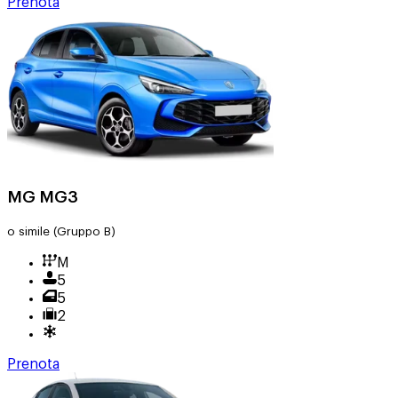
Prenota
MG MG3
o simile
(Gruppo B)
M
5
5
2
Prenota