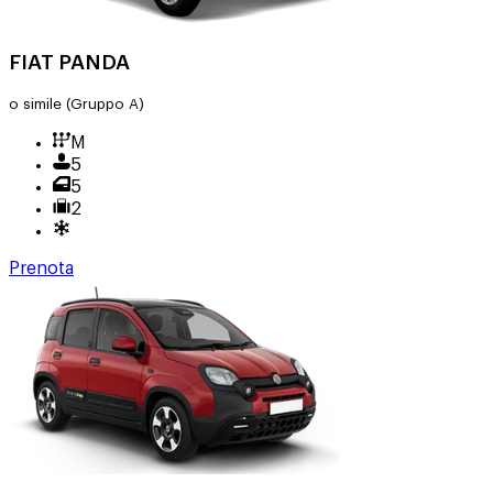
FIAT PANDA
o simile
(Gruppo A)
M
5
5
2
Prenota