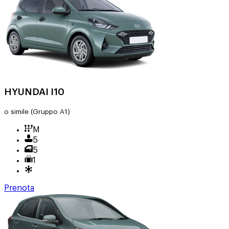
HYUNDAI I10
o simile
(Gruppo A1)
M
5
5
1
Prenota