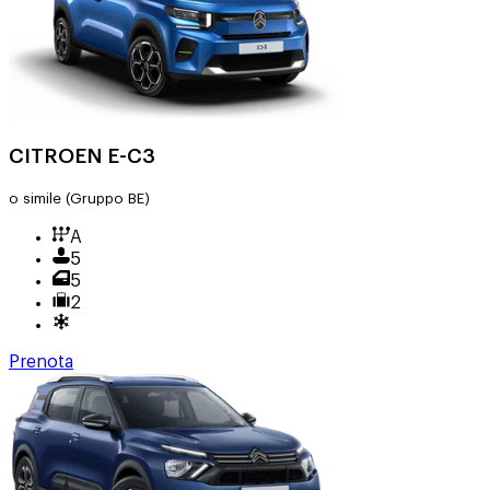
CITROEN E-C3
o simile
(Gruppo BE)
A
5
5
2
Prenota