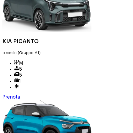
KIA PICANTO
o simile
(Gruppo A1)
M
5
5
1
Prenota