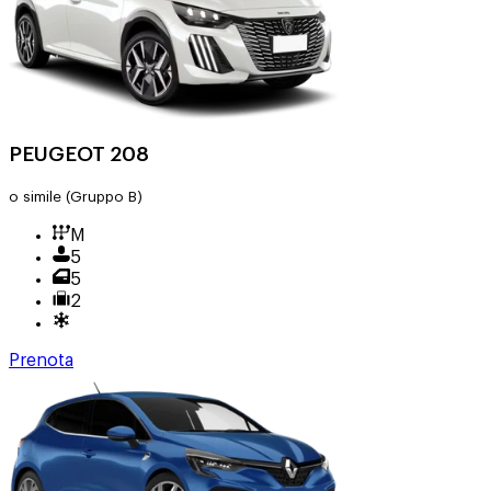
PEUGEOT 208
o simile
(Gruppo B)
M
5
5
2
Prenota