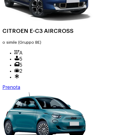
CITROEN E-C3 AIRCROSS
o simile
(Gruppo BE)
A
5
5
2
Prenota