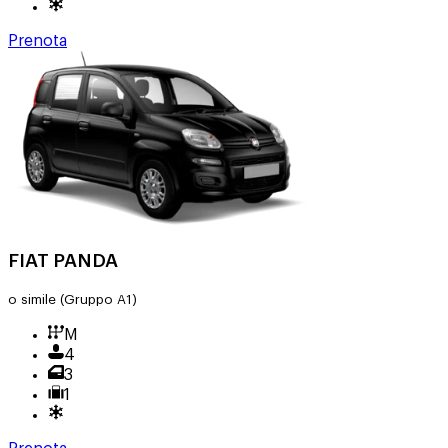
Prenota
FIAT PANDA
o simile
(Gruppo A1)
M
4
3
1