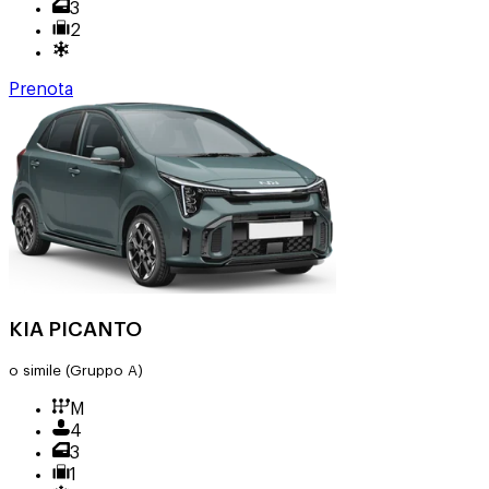
3
2
Prenota
KIA PICANTO
o simile
(Gruppo A)
M
4
3
1