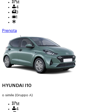
M
4
3
1
Prenota
HYUNDAI I10
o simile
(Gruppo A)
M
4