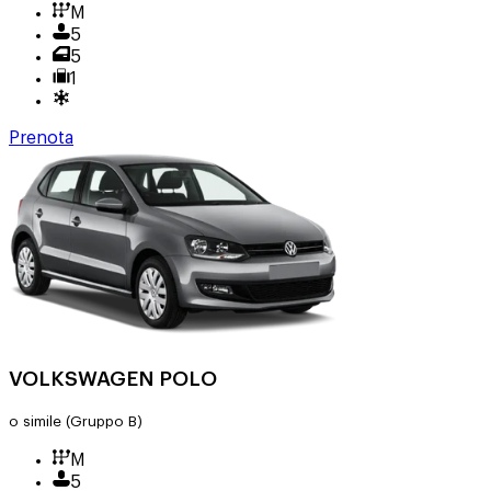
M
5
5
1
Prenota
VOLKSWAGEN POLO
o simile
(Gruppo B)
M
5