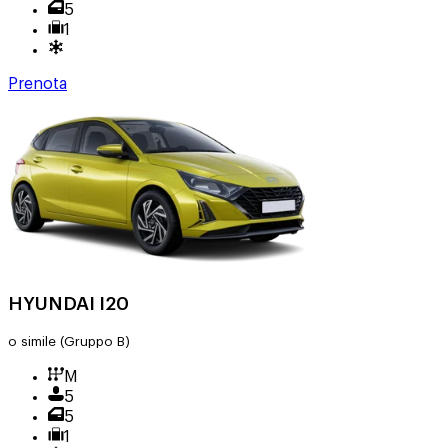
5
1
Prenota
HYUNDAI I20
o simile
(Gruppo B)
M
5
5
1