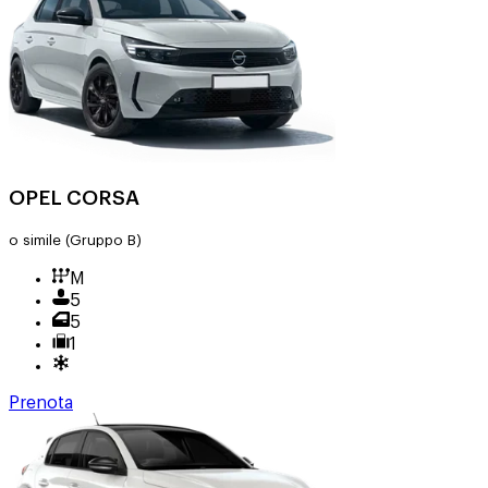
OPEL CORSA
o simile
(Gruppo B)
M
5
5
1
Prenota