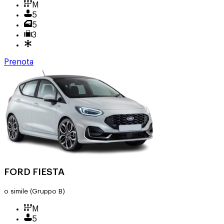
M
5
5
3
Prenota
FORD FIESTA
o simile
(Gruppo B)
M
5