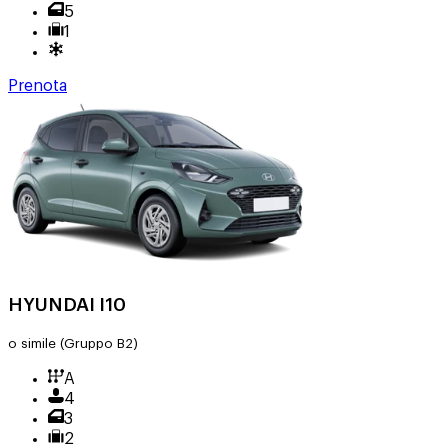
5
1
Prenota
HYUNDAI I10
o simile
(Gruppo B2)
A
4
3
2