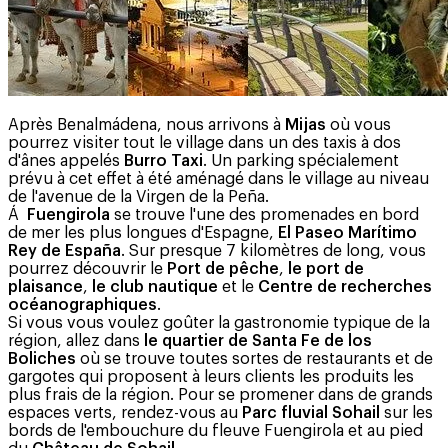
Après Benalmádena, nous arrivons à
Mijas
où vous
pourrez visiter tout le village dans un des taxis à dos
d'ânes appelés
Burro Taxi
. Un parking spécialement
prévu à cet effet à été aménagé dans le village au niveau
de l'avenue de la Virgen de la Peña.
Á
Fuengirola
se trouve l'une des promenades en bord
de mer les plus longues d'Espagne,
El Paseo Marítimo
Rey de España
. Sur presque 7 kilomètres de long, vous
pourrez découvrir le
Port de pêche
,
le port de
plaisance
,
le club nautique
et le
Centre de recherches
océanographiques
.
Si vous vous voulez goûter la gastronomie typique de la
région, allez dans
le quartier de Santa Fe de los
Boliches
où se trouve toutes sortes de restaurants et de
gargotes qui proposent à leurs clients les produits les
plus frais de la région. Pour se promener dans de grands
espaces verts, rendez-vous au
Parc fluvial Sohail
sur les
bords de l'embouchure du fleuve Fuengirola et au pied