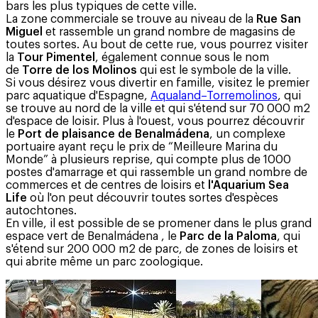
bars les plus typiques de cette ville.
La zone commerciale se trouve au niveau de la
Rue San
Miguel
et rassemble un grand nombre de magasins de
toutes sortes. Au bout de cette rue, vous pourrez visiter
la
Tour Pimentel
, également connue sous le nom
de
Torre de los Molinos
qui est le symbole de la ville.
Si vous désirez vous divertir en famille, visitez le premier
parc aquatique d'Espagne,
Aqualand–Torremolinos
, qui
se trouve au nord de la ville et qui s'étend sur 70 000 m2
d'espace de loisir. Plus à l'ouest, vous pourrez découvrir
le
Port de plaisance de Benalmádena
, un complexe
portuaire ayant reçu le prix de “Meilleure Marina du
Monde” à plusieurs reprise, qui compte plus de 1000
postes d'amarrage et qui rassemble un grand nombre de
commerces et de centres de loisirs et
l'Aquarium Sea
Life
où l'on peut découvrir toutes sortes d'espèces
autochtones.
En ville, il est possible de se promener dans le plus grand
espace vert de Benalmádena , le
Parc de la Paloma
, qui
s'étend sur 200 000 m2 de parc, de zones de loisirs et
qui abrite même un parc zoologique.