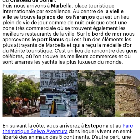
du
Château de Sohail
.
Puis nous arrivons à
Marbella
, place touristique
internationale par excellence. Au centre de
la vieille
ville
se trouve
la place de los Naranjos
qui est un lieu
plein de vie de jour comme de nuit puisque c'est une
zone très commerciale où se trouvent également les
meilleurs restaurants de la ville. Sur
le bord de mer
nous
apercevons
le port Banus
qui est l'un des éléments les
plus attrayants de Marbella et qui a reçu la médaille d'or
du Mérite touristique. C'est un lieu de rencontre des gens
célèbres, où l'on trouve les meilleurs commerces et où
sont amarrés les yachts les plus luxueux du monde.
En suivant la côte, vous arriverez à
Estepona
et au
Parc
thématique Selwo Aventura
dans lequel vivent en semi-
liberté des animaux des 5 continents. D'autre part, une