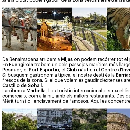
Ja a la ciutat podem gaudir de la zona verda més extensa 
De Benalmadena arribem a
Mijas
on podem recórrer tot el 
En
Fuengirola
trobem un dels passejos marítims més llarg
Pesquer
, el
Port Esportiu
, el
Club nàutic
i el
Centre d'In
Si busquem gastronomia típica, el nostre destí és la
Barria
frescos de la zona. Si el que volem és gaudir d'extenses àr
Castillo de Sohail
.
I arribem a
Marbella
, lloc turístic internacional per excel·l
comercials, com a la nit, amb els millors restaurants. Des d
Mèrit turístic i enclavament de famosos. Aquí es concentre