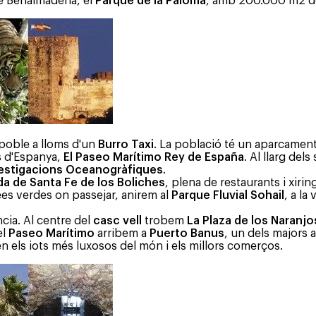
de Benalmádena, el
Parque de la Paloma
, amb 200.000 m2 de 
poble a lloms d'un
Burro Taxi
. La població té un aparcament 
s d'Espanya,
El Paseo Marítimo Rey de España
. Al llarg de
vestigacions Oceanogràfiques
.
da de Santa Fe de los Boliches
, plena de restaurants i xiri
ees verdes on passejar, anirem al
Parque Fluvial Sohail
, a la
ència. Al centre del
casc vell
trobem
La Plaza de los Naranjo
el
Paseo Marítimo
arribem a
Puerto Banus
, un dels majors 
n els iots més luxosos del món i els millors comerços.