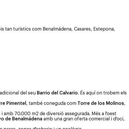
pis tan turístics com Benalmádena, Casares, Estepona,
radicional del seu
Barrio del Calvario
. És aquí on trobem els
re Pimentel
, també coneguda com
Torre de los Molinos
,
a i amb 70.000 m2 de diversió assegurada. Més a l'oest
vo de Benalmádena
amb una gran oferta comercial i d'oci,