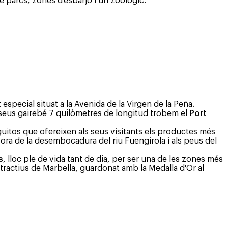
parcs, zones d'esbarjo i un zoològic.
especial situat a la Avenida de la Virgen de la Peña.
ls seus gairebé 7 quilòmetres de longitud trobem el
Port
nguitos que ofereixen als seus visitants els productes més
 vora de la desembocadura del riu Fuengirola i als peus del
s
, lloc ple de vida tant de dia, per ser una de les zones més
atractius de Marbella, guardonat amb la Medalla d'Or al