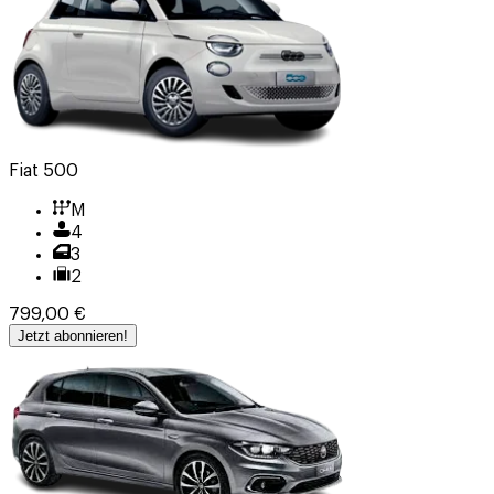
Fiat 500
M
4
3
2
799,00 €
Jetzt abonnieren!