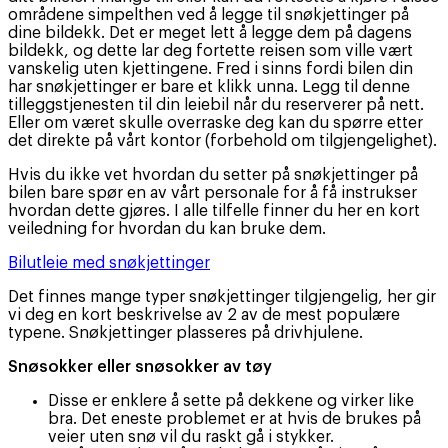
områdene simpelthen ved å legge til snøkjettinger på
dine bildekk. Det er meget lett å legge dem på dagens
bildekk, og dette lar deg fortette reisen som ville vært
vanskelig uten kjettingene. Fred i sinns fordi bilen din
har snøkjettinger er bare et klikk unna. Legg til denne
tilleggstjenesten til din leiebil når du reserverer på nett.
Eller om været skulle overraske deg kan du spørre etter
det direkte på vårt kontor (forbehold om tilgjengelighet).
Hvis du ikke vet hvordan du setter på snøkjettinger på
bilen bare spør en av vårt personale for å få instrukser
hvordan dette gjøres. I alle tilfelle finner du her en kort
veiledning for hvordan du kan bruke dem.
Bilutleie med snøkjettinger
Det finnes mange typer snøkjettinger tilgjengelig, her gir
vi deg en kort beskrivelse av 2 av de mest populære
typene. Snøkjettinger plasseres på drivhjulene.
Snøsokker eller snøsokker av tøy
Disse er enklere å sette på dekkene og virker like
bra. Det eneste problemet er at hvis de brukes på
veier uten snø vil du raskt gå i stykker.