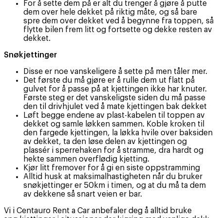
For å sette dem på er alt du trenger å gjøre å putte
dem over hele dekket på riktig måte, og så bare
spre dem over dekket ved å begynne fra toppen, så
flytte bilen frem litt og fortsette og dekke resten av
dekket.
Snøkjettinger
Disse er noe vanskeligere å sette på men tåler mer.
Det første du må gjøre er å rulle dem ut flatt på
gulvet for å passe på at kjettingen ikke har knuter.
Første steg er det vanskeligste siden du må passe
den til drivhjulet ved å mate kjettingen bak dekket
Løft begge endene av plast-kabelen til toppen av
dekket og samle løkken sammen. Koble kroken til
den fargede kjettingen, la løkka hvile over baksiden
av dekket, ta den løse delen av kjettingen og
plassér i sperrehaken for å stramme, dra hardt og
hekte sammen overflødig kjetting.
Kjør litt fremover for å gi en siste oppstramming
Alltid husk at maksimalhastigheten når du bruker
snøkjettinger er 50km i timen, og at du må ta dem
av dekkene så snart veien er bar.
Vi i Centauro Rent a Car anbefaler deg å alltid bruke