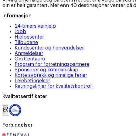
Vi vil gjerne følge deg på eventyret det er å velge bil ved v
din er helt garantert. Mer enn 40 destinasjoner venter på 
Informasjon
24-timers veihjelp
Jobb
Hjelpesenter
Tilbudene
Kundesenter og henvendelser
Anmeldelser
Om Centauro
Program for forretningspartnere
Sponsorer og kompaniskap
Korte avbrekk og rimelige ferier
Leiebetingelser
Retningslinjer for kvalitetskontroll
Kvalitetsertifikater
Forbindelser