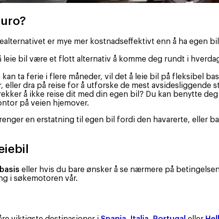
auro?
iealternativet er mye mer kostnadseffektivt enn å ha egen bil
å leie bil være et flott alternativ å komme deg rundt i hverd
n ta ferie i flere måneder, vil det å leie bil på fleksibel bas
 eller dra på reise for å utforske de mest avsidesliggende st
ekker å ikke reise dit med din egen bil? Du kan benytte deg
kontor på veien hjemover.
renger en erstatning til egen bil fordi den havarerte, eller b
eiebil
 basis
eller hvis du bare ønsker å se nærmere på betingelsen
ing i søkemotoren vår.