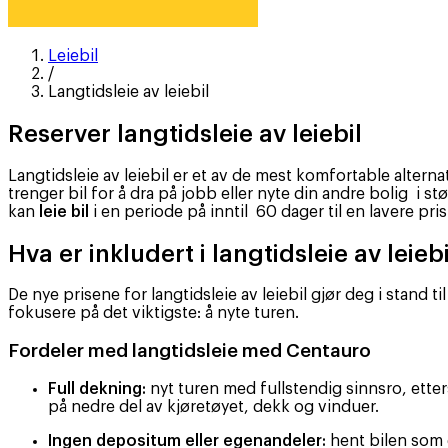
Leiebil
/
Langtidsleie av leiebil
Reserver langtidsleie av leiebil
Langtidsleie av leiebil er et av de mest komfortable altern
trenger bil for å dra på jobb eller nyte din andre bolig i st
kan
leie bil
i en periode på inntil 60 dager til en lavere pris
Hva er inkludert i langtidsleie av lei
De nye prisene for langtidsleie av leiebil gjør deg i stand 
fokusere på det viktigste: å nyte turen.
Fordeler med langtidsleie med Centauro
Full dekning:
nyt turen med fullstendig sinnsro, etters
på nedre del av kjøretøyet, dekk og vinduer.
Ingen depositum eller egenandeler:
hent bilen som d