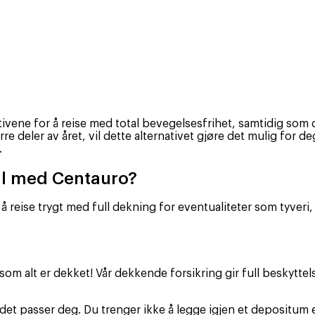
ativene for å reise med total bevegelsesfrihet, samtidig som 
ørre deler av året, vil dette alternativet gjøre det mulig for
.
ebil med Centauro?
til å reise trygt med full dekning for eventualiteter som tyver
om alt er dekket! Vår dekkende forsikring gir full beskyttel
et passer deg. Du trenger ikke å legge igjen et depositum e