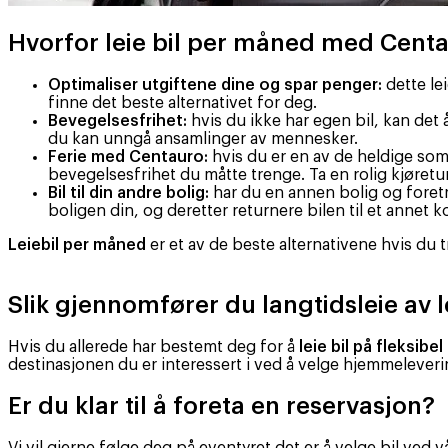
Hvorfor leie bil per måned med Cent
Optimaliser utgiftene dine og spar penger:
dette le
finne det beste alternativet for deg.
Bevegelsesfrihet:
hvis du ikke har egen bil, kan det 
du kan unngå ansamlinger av mennesker.
Ferie med Centauro:
hvis du er en av de heldige som ka
bevegelsesfrihet du måtte trenge. Ta en rolig kjøretur,
Bil til din andre bolig:
har du en annen bolig og foretr
boligen din, og deretter returnere bilen til et annet 
Leiebil per måned
er et av de beste alternativene hvis du t
Slik gjennomfører du langtidsleie av l
Hvis du allerede har bestemt deg for å
leie bil på fleksibel
destinasjonen du er interessert i ved å velge hjemmelever
Er du klar til å foreta en reservasjon?